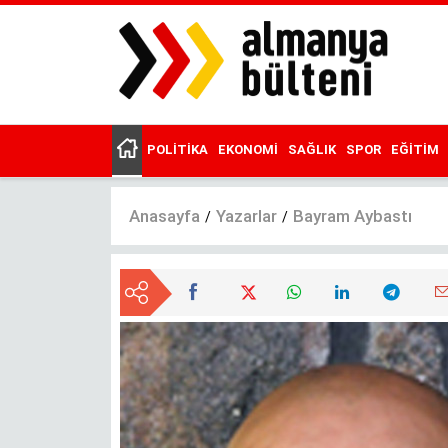
Ana
içeriğe
atla
POLITIKA
EKONOMI
SAĞLIK
SPOR
EĞITIM
Main
menu
Anasayfa
Yazarlar
Bayram Aybastı