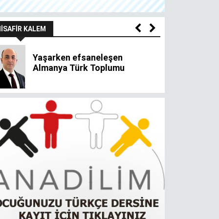
ÖZ SIZDE
Olanlarla mutlu olmak,
olmayanı oldurur