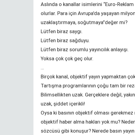
hijyen paketi
Aslında o kanallar isimlerini “Euro-Rekla
olurlar. Para için Avrupa'da yaşayan milyo
uzaklaştırmaya, soğutmaya”değer mi?
Lütfen biraz saygı.
Lütfen biraz sağduyu.
Lütfen biraz sorumlu yayıncılık anlayışı.
Yoksa çok çok geç olur.
…
Birçok kanal, objektif yayın yapmaktan çok
Tartışma programlarının çoğu tam bir rez
Bilimsellikten uzak. Gerçeklere değil, yakı
uzak, şiddet içerikli!
Oysa ki basının objektif olması gerekmez 
rinde eğitim
Kündigung während der
objektif haber alma hakları yok mu? Neden
Corona-Krise?
sözcüsü gibi konuşur? Nerede basın yayın i