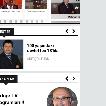
EŞTER
Haklı çıkmak için bu
kadar düşmeyin
ARIF ŞENTÜRK
AZARLAR
rkçe TV
ogramları!!!