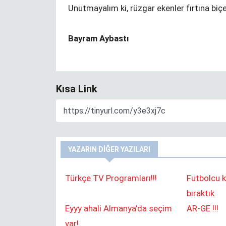
Unutmayalım ki, rüzgar ekenler fırtına biçer
Bayram Aybastı
Kısa Link
YAZARIN DIĞER YAZILARI
Türkçe TV Programları!!!
Futbolcu k
bıraktık
Eyyy ahali Almanya’da seçim
AR-GE !!!
n
Hiçbir şey
veremiyorsan, ilha
var!