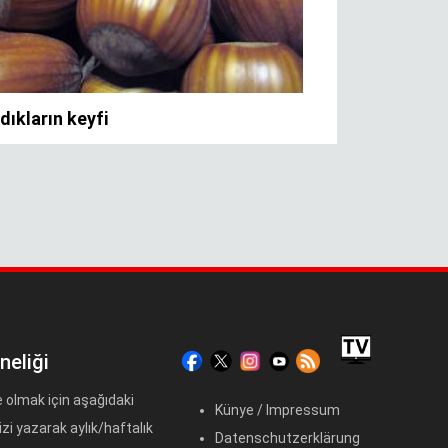
neliği
 olmak için aşağıdaki
Künye / Impressum
zi yazarak aylık/haftalık
Datenschutzerklärung