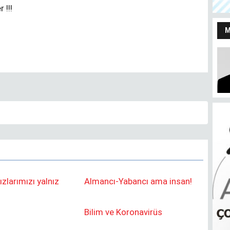
 !!!
ızlarımızı yalnız
Almancı-Yabancı ama insan!
S
Bilim ve Koronavirüs
Bendeki ben
m