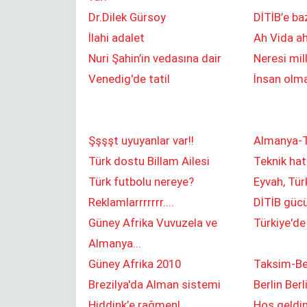
ver…
Dr.Dilek Gürsoy
DİTİB’e ba
İlahi adalet
Ah Vida a
Nuri Şahin’in vedasına dair
Neresi milli
Venedig'de tatil
İnsan olm
Yapraklar terkedince
Şşşşt uyuyanlar var!!
Almanya-T
Türk dostu Billam Ailesi
Teknik ha
Türk futbolu nereye?
Eyvah, Türk
Reklamlarrrrrrr....
DİTİB güc
Güney Afrika Vuvuzela ve
Türkiye'de 
Almanya...
Güney Afrika 2010
Taksim-Ber
Brezilya'da Alman sistemi
Berlin Berl
Hiddink’e rağmen!
Hoş geldi