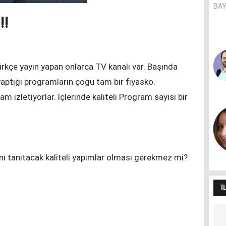
BAY
!!
Pandemie und Migrationshintergrund
U
- (k)ein Zusammenhang?
rkçe yayın yapan onlarca TV kanalı var. Başında
S
CANER AVER
yaptığı programların çoğu tam bir fiyasko.
m izletiyorlar. İçlerinde kaliteli Program sayısı bir
Dilimin sınırları dünyamın
I
sınırlarıdır
S
HÜLYA SANCAK
ı tanıtacak kaliteli yapımlar olması gerekmez mi?
İ
Her