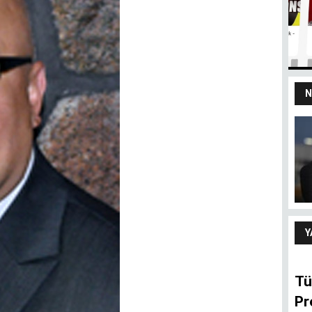
N
yız
100 yaşındaki
devletten 18’lik
delikanlı refleksi
ARIF ŞENTÜRK
Y
Tü
Pr