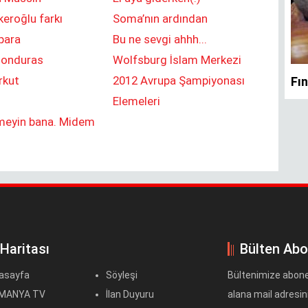
eroğlu farkı
Soma’nın ardından
para
Bu ne sevgi ahhh...
 Honduras
Wolfsburg İslam Merkezi
rkut
2012 Avrupa Şampiyonası
Elemeleri
meyin bana. Midem
 Haritası
Bülten Abo
asayfa
Söyleşi
Bültenimize abone
MANYA TV
İlan Duyuru
alana mail adresini