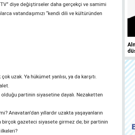
Ju
m TV” diye değiştirseler daha gerçekçi ve samimi
nlarca vatandaşımızı “kendi dili ve kültüründen
Almanya’da taşınmaz satmayı ve almayı
düşünenler bu haberi okusun
 çok uzak. Ya hükümet yanlısı, ya da karşıtı.
alet.
n olduğu partinin siyasetine dayalı. Nezaketten
M
mi? Anavatan’dan yıllardır uzakta yaşayanların
Yaşarken efsaneleşen
 birçok gazeteci siyasete girmez de; bir partinin
Almanya Türk Toplumu
lkeleri?