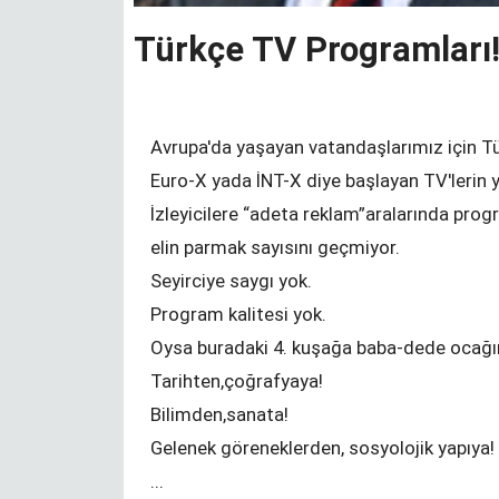
Türkçe TV Programları!
Bir Durak - NRW Seçimleri
Avrupa'da yaşayan vatandaşlarımız için Tü
KENAN MORTAN
Euro-X yada İNT-X diye başlayan TV'lerin 
İzleyicilere “adeta reklam”aralarında progra
elin parmak sayısını geçmiyor.
Değişim ve Süreklilik
Seyirciye saygı yok.
YUNUS ULUSOY
Program kalitesi yok.
Oysa buradaki 4. kuşağa baba-dede ocağın
Tarihten,çoğrafyaya!
Bilimden,sanata!
Gelenek göreneklerden, sosyolojik yapıya!
zel okuma
YTB‘den izincilere Sırbistan sınırında
...