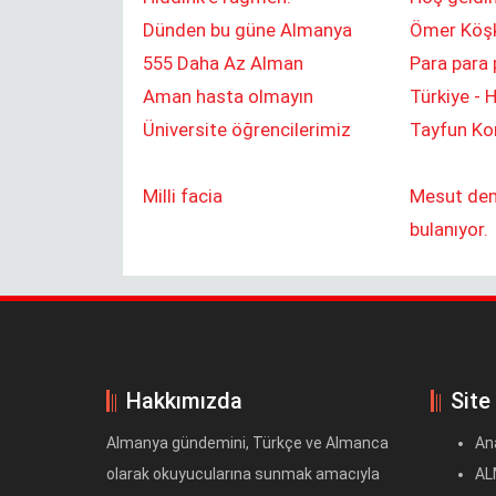
Dünden bu güne Almanya
Ömer Köşk
555 Daha Az Alman
Para para 
Aman hasta olmayın
Türkiye -
Üniversite öğrencilerimiz
Tayfun Ko
Milli facia
Mesut de
bulanıyor.
Hakkımızda
Site
Almanya gündemini, Türkçe ve Almanca
An
olarak okuyucularına sunmak amacıyla
AL