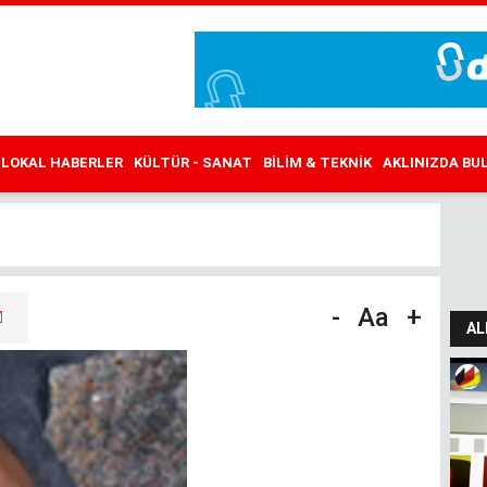
LOKAL HABERLER
KÜLTÜR - SANAT
BILIM & TEKNIK
AKLINIZDA B
-
Aa
+
AL