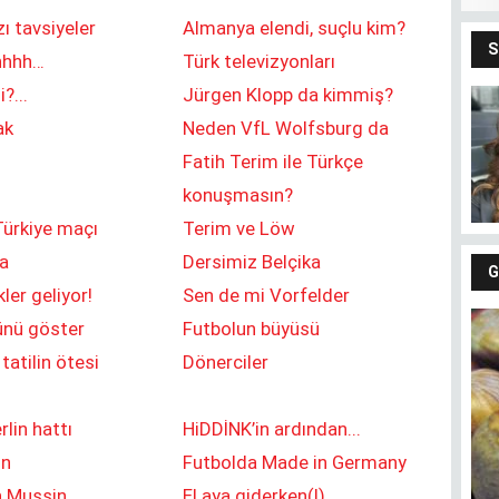
zı tavsiyeler
Almanya elendi, suçlu kim?
hhhh…
Türk televizyonları
?...
Jürgen Klopp da kimmiş?
ak
Neden VfL Wolfsburg da
G
Fatih Terim ile Türkçe
Gü
konuşmasın?
ürkiye maçı
Terim ve Löw
ta
Dersimiz Belçika
ler geliyor!
Sen de mi Vorfelder
ünü göster
Futbolun büyüsü
tatilin ötesi
Dönerciler
lin hattı
HiDDİNK’in ardından...
in
Futbolda Made in Germany
Fındıkların keyfi
n Mussin
El aya giderken(!)