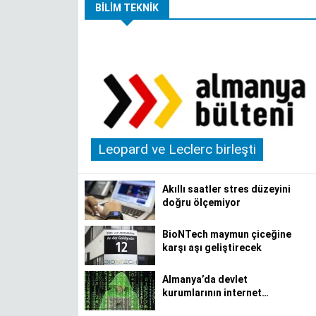
BILIM TEKNIK
Leopard ve Leclerc birleşti
Akıllı saatler stres düzeyini
doğru ölçemiyor
BioNTech maymun çiceğine
karşı aşı geliştirecek
Almanya’da devlet
kurumlarının internet
sitelerine siber saldırı