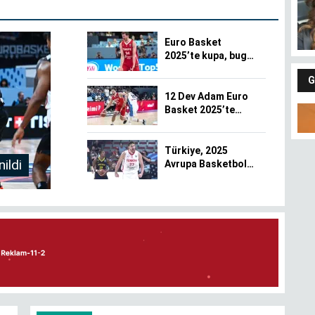
Euro Basket
2025’te kupa, bugün
sahibini bulacak
G
12 Dev Adam Euro
Basket 2025’te
finale yükseldi
Türkiye, 2025
ildi
Avrupa Basketbol
Şampiyonası'nda
çeyrek finale
yükseldi
Fındıkların keyfi
Gü