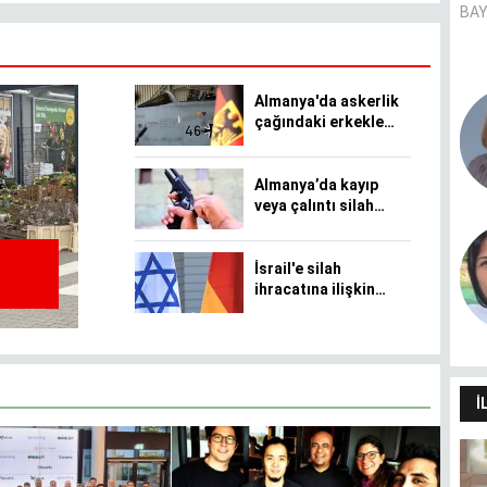
BAY
Almanya'da askerlik
Pandemie und Migrationshintergrund
çağındaki erkeklere
- (k)ein Zusammenhang?
kötü haber
CANER AVER
Almanya’da kayıp
veya çalıntı silah
sayısı 47 bin 335
Dilimin sınırları dünyamın
İsrail'e silah
sınırlarıdır
ihracatına ilişkin
HÜLYA SANCAK
itiraz reddedildi
İ