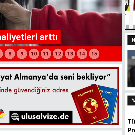
l satışlarında gerileme
N
yız
100 yaşındaki
devletten 18’lik
delikanlı refleksi
ARIF ŞENTÜRK
Y
Tü
Pr