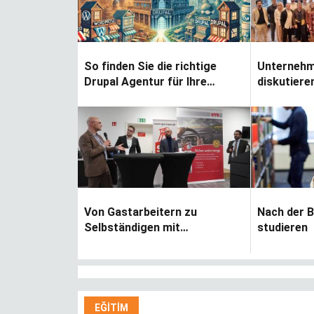
hijyen paketi
So finden Sie die richtige
Unternehme
Drupal Agentur für Ihre
diskutiere
individuelle Entwicklung
migrantis
Unterneh
Von Gastarbeitern zu
Nach der 
Selbständigen mit
studieren
Migrationshintergrund
rinde eğitim
Kündigung während der
Corona-Krise?
EĞITIM