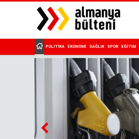
Ana
içeriğe
atla
POLITIKA
EKONOMI
SAĞLIK
SPOR
EĞITIM
Main
menu