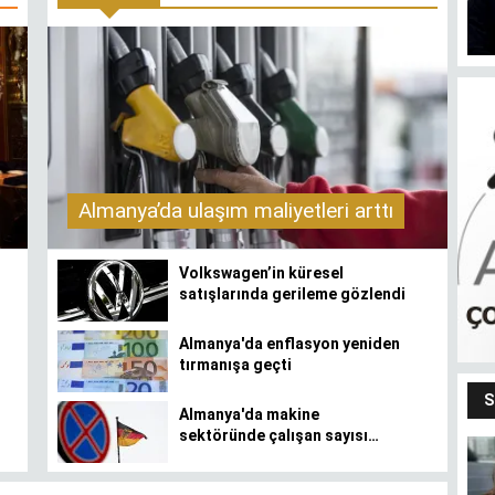
Almanya’da ulaşım maliyetleri arttı
Volkswagen’in küresel
satışlarında gerileme gözlendi
Almanya'da enflasyon yeniden
tırmanışa geçti
S
Almanya'da makine
sektöründe çalışan sayısı
azalıyor
Bendeki ben
m