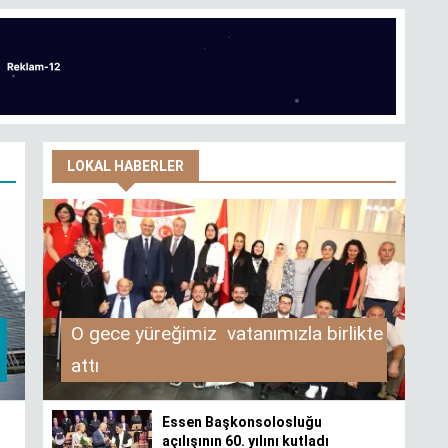
LOKAL HABERLER
O gece yüreğimiz vatanımızla birlikte
attı
Essen Başkonsolosluğu
açılışının 60. yılını kutladı