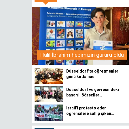
Halil İbrahim hepimizin gururu oldu
Düsseldorf’ta öğretmenler
günü kutlaması
Düsseldorf ve çevresindeki
başarılı öğreciler
ödüllendirildi
İsrail'i protesto eden
öğrencilere sahip çıkan
akademisyenler listelenmiş
n
Hiçbir şey
veremiyorsan, ilha