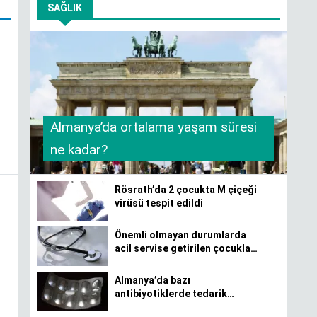
SAĞLIK
Almanya’da ortalama yaşam süresi
ne kadar?
Rösrath’da 2 çocukta M çiçeği
virüsü tespit edildi
Önemli olmayan durumlarda
acil servise getirilen çocuklar
için katkı payı önerisi
Almanya’da bazı
antibiyotiklerde tedarik
sorunu yaşanıyor