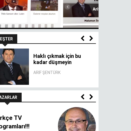
AB’de yaşayanların yarısı 45 ya
EŞTER
Haklı çıkmak için bu
kadar düşmeyin
ARIF ŞENTÜRK
AZARLAR
rkçe TV
ogramları!!!