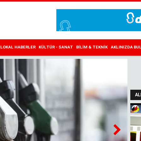
LOKAL HABERLER
KÜLTÜR - SANAT
BILIM & TEKNIK
AKLINIZDA B
AL