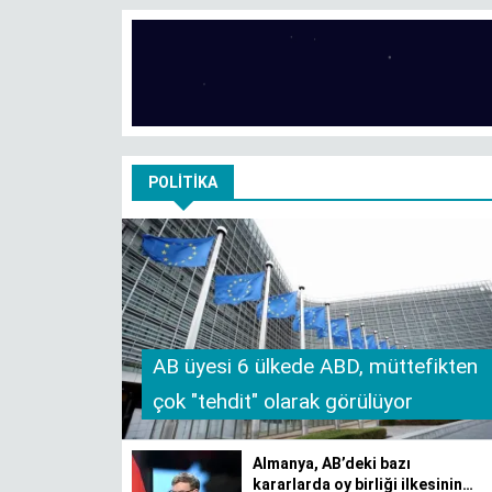
POLITIKA
AB üyesi 6 ülkede ABD, müttefikten
çok "tehdit" olarak görülüyor
Almanya, AB’deki bazı
kararlarda oy birliği ilkesinin