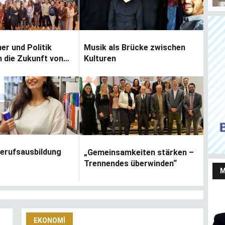
r und Politik
Musik als Brücke zwischen
n die Zukunft von
Kulturen
chem
Almanya’da taşınmaz satmayı ve almayı
Her
mertum
düşünenler bu haberi okusun
Ju
Berufsausbildung
„Gemeinsamkeiten stärken –
Trennendes überwinden“
M
Yaşarken efsaneleşen
Almanya Türk Toplumu
EKONOMI