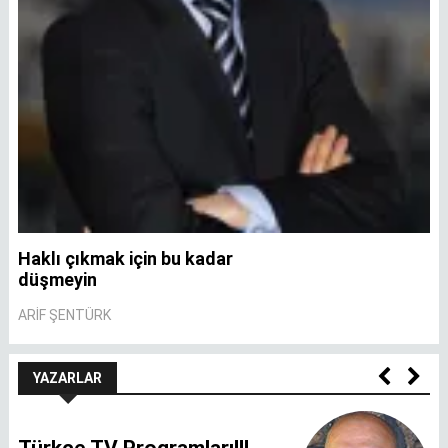
Haklı çıkmak için bu kadar
A
düşmeyin
A
ARIF ŞENTÜRK
YAZARLAR