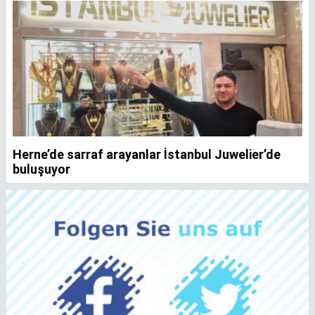
Herne’de sarraf arayanlar İstanbul Juwelier’de
K
buluşuyor