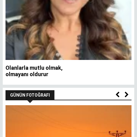
Olanlarla mutlu olmak,
İ
olmayanı oldurur
GÜNÜN FOTOĞRAFI