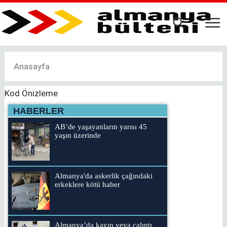
Ana
içeriğe
atla
Anasayfa
Kod Önizleme
HABERLER