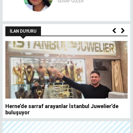
SERAP GÜLER
İLAN DUYURU
Herne’de sarraf arayanlar İstanbul Juwelier’de
K
buluşuyor