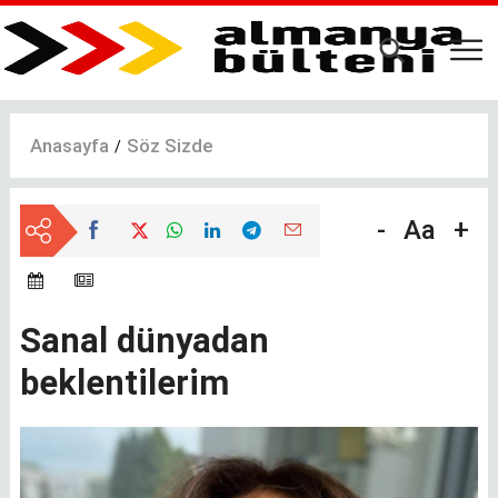
Ana
içeriğe
atla
Anasayfa
Söz Sizde
-
Aa
+
Sanal dünyadan
beklentilerim