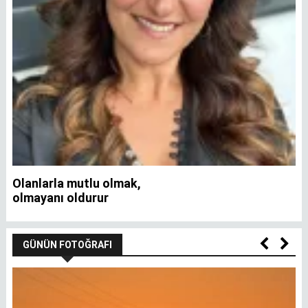
Olanlarla mutlu olmak,
İ
olmayanı oldurur
GÜNÜN FOTOĞRAFI