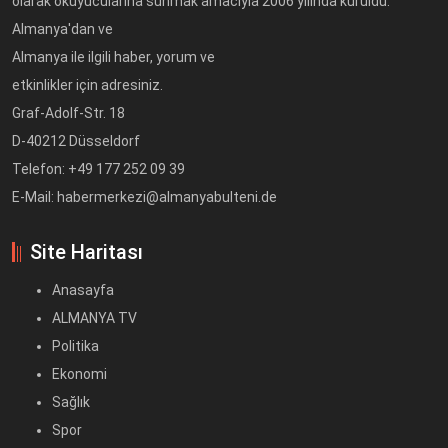
olarak okuyucularına sunmak amacıyla 2006 yılında kuruldu.
Almanya'dan ve
Almanya ile ilgili haber, yorum ve
etkinlikler için adresiniz.
Graf-Adolf-Str. 18
D-40212 Düsseldorf
Telefon: +49 177 252 09 39
E-Mail: habermerkezi@almanyabulteni.de
Site Haritası
Anasayfa
ALMANYA TV
Politika
Ekonomi
Sağlık
Spor