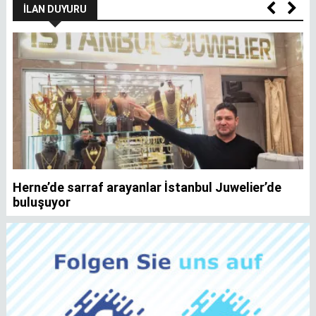
İLAN DUYURU
Herne’de sarraf arayanlar İstanbul Juwelier’de
K
buluşuyor