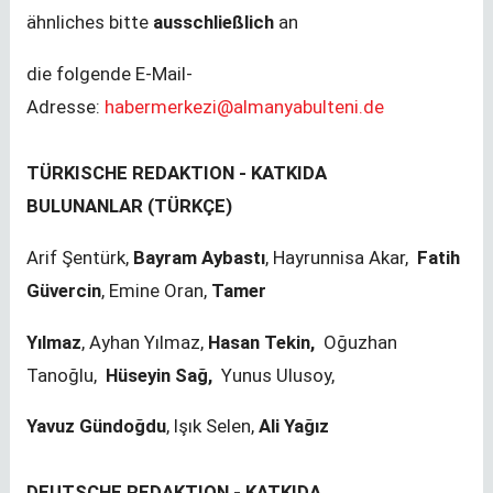
ähnliches bitte
ausschließlich
an
die folgende E-Mail-
Adresse:
habermerkezi@almanyabulteni.de
TÜRKISCHE REDAKTION - KATKIDA
BULUNANLAR
(TÜRKÇE)
Arif Şentürk,
Bayram Aybastı
, Hayrunnisa Akar,
Fatih
Güvercin
, Emine Oran,
Tamer
Yılmaz
, Ayhan Yılmaz,
Hasan Tekin,
Oğuzhan
Tanoğlu,
Hüseyin Sağ,
Yunus Ulusoy,
Yavuz Gündoğdu
, Işık Selen,
Ali Yağız
DEUTSCHE REDAKTION - KATKIDA