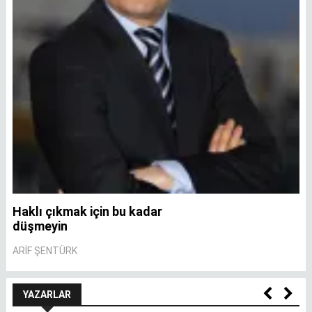
Haklı çıkmak için bu kadar
A
düşmeyin
A
ARIF ŞENTÜRK
YAZARLAR