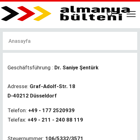
Ana
içeriğe
atla
Anasayfa
Geschäftsführung :
Dr. Saniye Şentürk
Adresse:
Graf-Adolf-Str. 18
D-40212 Düsseldorf
Telefon:
+49 - 177 2520939
Telefax:
+49 - 211 - 240 88 119
Steuernummer:
106/5332/3571