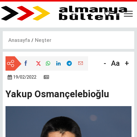
Ana
içeriğe
atla
Anasayfa
Neşter
-
Aa
+
19/02/2022
Yakup Osmançelebioğlu