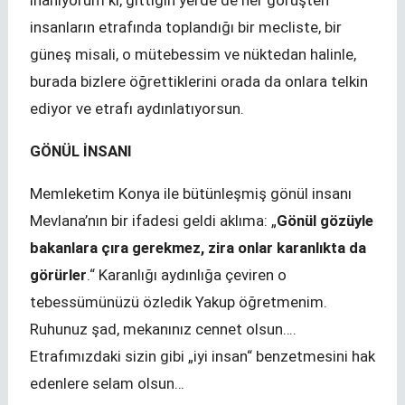
İnanıyorum ki, gittiğin yerde de her görüşten
insanların etrafında toplandığı bir mecliste, bir
güneş misali, o mütebessim ve nüktedan halinle,
burada bizlere öğrettiklerini orada da onlara telkin
ediyor ve etrafı aydınlatıyorsun.
GÖNÜL İNSANI
Memleketim Konya ile bütünleşmiş gönül insanı
Mevlana’nın bir ifadesi geldi aklıma: „
Gönül gözüyle
bakanlara çıra gerekmez, zira onlar karanlıkta da
görürler
.“ Karanlığı aydınlığa çeviren o
tebessümünüzü özledik Yakup öğretmenim.
Ruhunuz şad, mekanınız cennet olsun….
Etrafımızdaki sizin gibi „iyi insan“ benzetmesini hak
edenlere selam olsun…