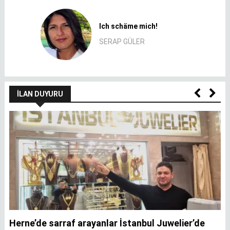
Ich schäme mich!
SERAP GÜLER
İLAN DUYURU
Herne’de sarraf arayanlar İstanbul Juwelier’de
K