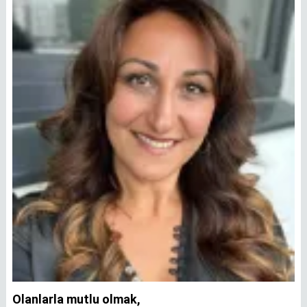
Olanlarla mutlu olmak,
İ