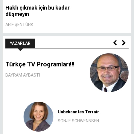
Haklı çıkmak için bu kadar
A
düşmeyin
A
ARIF ŞENTÜRK
YAZARLAR
Türkçe TV Programları!!!
BAYRAM AYBASTI
Unbekanntes Terrain
SONJE SCHWENNSEN