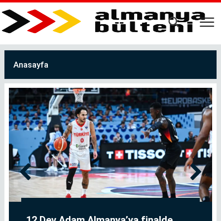
Ana
içeriğe
atla
Anasayfa
12 Dev Adam Almanya’ya finalde