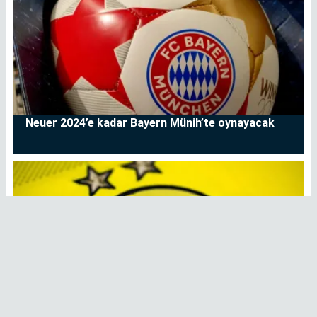
Neuer 2024’e kadar Bayern Münih’te oynayacak
Borussia Dortmund Salih Özcan ile anlaşma