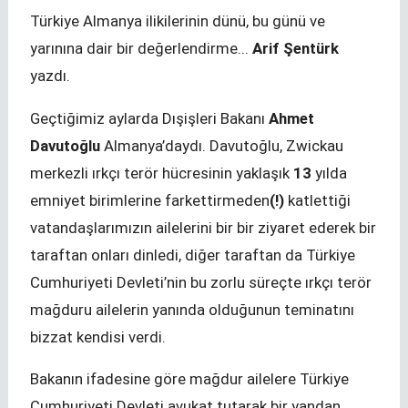
Türkiye Almanya ilikilerinin dünü, bu günü ve
yarınına dair bir değerlendirme...
Arif Şentürk
yazdı.
Geçtiğimiz aylarda Dışişleri Bakanı
Ahmet
Davutoğlu
Almanya’daydı. Davutoğlu, Zwickau
merkezli ırkçı terör hücresinin yaklaşık
13
yılda
emniyet birimlerine farkettirmeden
(!)
katlettiği
vatandaşlarımızın ailelerini bir bir ziyaret ederek bir
taraftan onları dinledi, diğer taraftan da Türkiye
Cumhuriyeti Devleti’nin bu zorlu süreçte ırkçı terör
mağduru ailelerin yanında olduğunun teminatını
bizzat kendisi verdi.
Bakanın ifadesine göre mağdur ailelere Türkiye
Cumhuriyeti Devleti avukat tutarak bir yandan