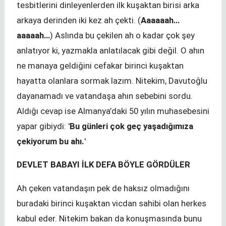
tesbitlerini dinleyenlerden ilk kuşaktan birisi arka
arkaya derinden iki kez ah çekti. (
Aaaaaah…
aaaaah…
) Aslında bu çekilen ah o kadar çok şey
anlatıyor ki, yazmakla anlatılacak gibi değil. O ahın
ne manaya geldiğini cefakar birinci kuşaktan
hayatta olanlara sormak lazım. Nitekim, Davutoğlu
dayanamadı ve vatandaşa ahın sebebini sordu.
Aldığı cevap ise Almanya’daki 50 yılın muhasebesini
yapar gibiydi: '
Bu günleri çok geç yaşadığımıza
çekiyorum bu ahı.
'
DEVLET BABAYI İLK DEFA BÖYLE GÖRDÜLER
Ah çeken vatandaşın pek de haksız olmadığını
buradaki birinci kuşaktan vicdan sahibi olan herkes
kabul eder. Nitekim bakan da konuşmasında bunu