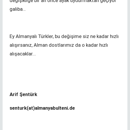
değişikliğe bir an önce ayak uydurmaktan geçiyor
galiba…
Ey Almanyalı Türkler, bu değişime siz ne kadar hızlı
alışırsanız, Alman dostlarımız da o kadar hızlı
alışacaklar...
Arif Şentürk
senturk(at)almanyabulteni.de