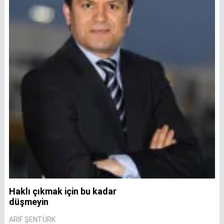
Haklı çıkmak için bu kadar
A
düşmeyin
A
ARIF ŞENTÜRK