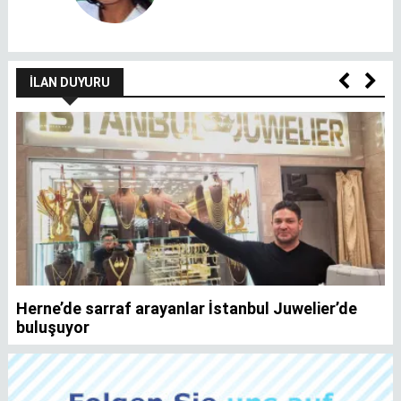
İLAN DUYURU
Herne’de sarraf arayanlar İstanbul Juwelier’de
K
buluşuyor