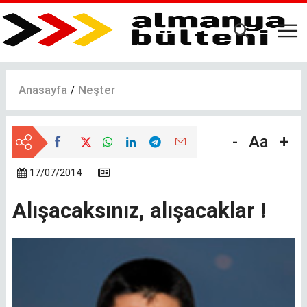
Ana
içeriğe
atla
Anasayfa
Neşter
-
Aa
+
17/07/2014
Alışacaksınız, alışacaklar !