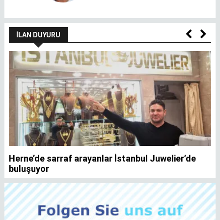
İLAN DUYURU
Herne’de sarraf arayanlar İstanbul Juwelier’de
K
buluşuyor