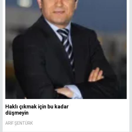
Haklı çıkmak için bu kadar
A
düşmeyin
A
ARIF ŞENTÜRK