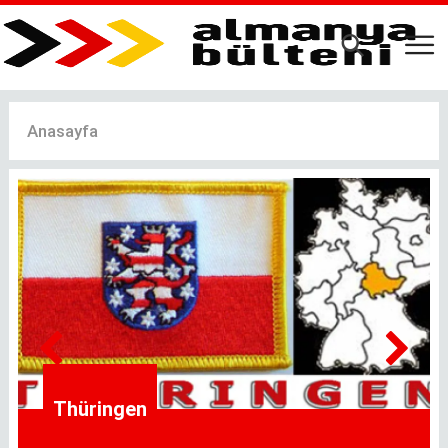
Ana
içeriğe
atla
Anasayfa
Thüringen