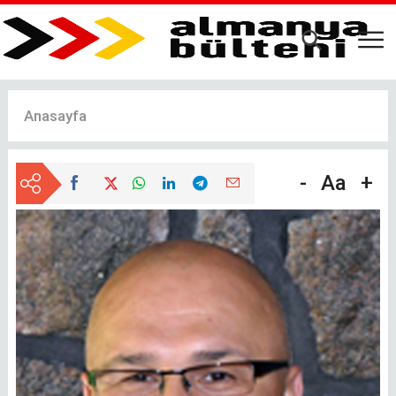
Ana
içeriğe
atla
Anasayfa
-
Aa
+