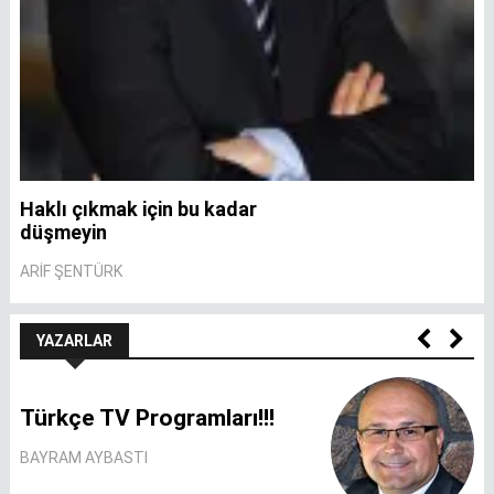
Haklı çıkmak için bu kadar
A
düşmeyin
A
ARIF ŞENTÜRK
YAZARLAR
Türkçe TV Programları!!!
BAYRAM AYBASTI