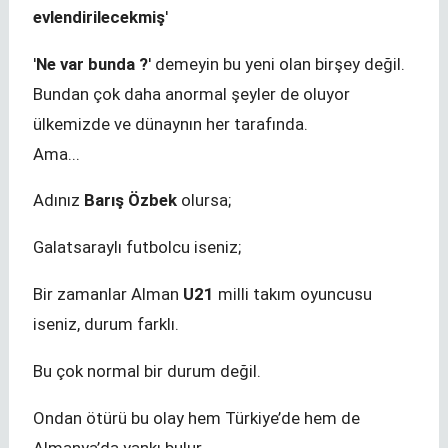
evlendirilecekmiş
'
'
Ne var bunda ?
' demeyin bu yeni olan birşey değil.
Bundan çok daha anormal şeyler de oluyor
ülkemizde ve dünaynın her tarafında.
Ama...
Adınız
Barış Özbek
olursa;
Galatsaraylı futbolcu iseniz;
Bir zamanlar Alman
U21
milli takım oyuncusu
iseniz, durum farklı.
Bu çok normal bir durum değil.
Ondan ötürü bu olay hem Türkiye’de hem de
Almanya’da yankı bulur.