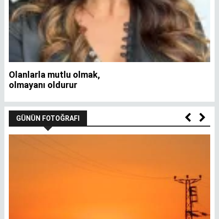
Olanlarla mutlu olmak,
İ
olmayanı oldurur
GÜNÜN FOTOĞRAFI