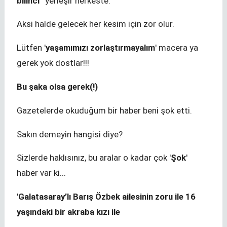
bilinci
' yerleşir herkeste.
Aksi halde gelecek her kesim için zor olur.
Lütfen '
yaşamımızı zorlaştırmayalım
' macera ya
gerek yok dostlar!!!
Bu şaka olsa gerek(!)
Gazetelerde okuduğum bir haber beni şok etti.
Sakın demeyin hangisi diye?
Sizlerde haklısınız, bu aralar o kadar çok '
Şok
'
haber var ki...
'
Galatasaray’lı Barış Özbek ailesinin zoru ile 16
yaşındaki bir akraba kızı ile