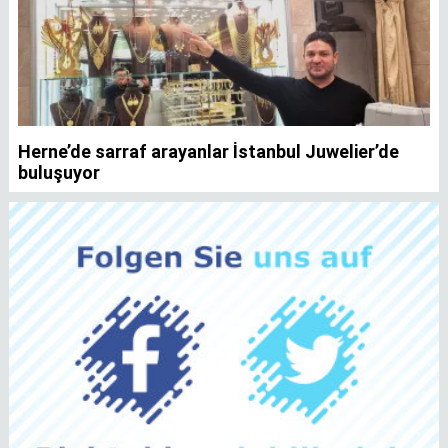
Herne’de sarraf arayanlar İstanbul Juwelier’de
K
buluşuyor