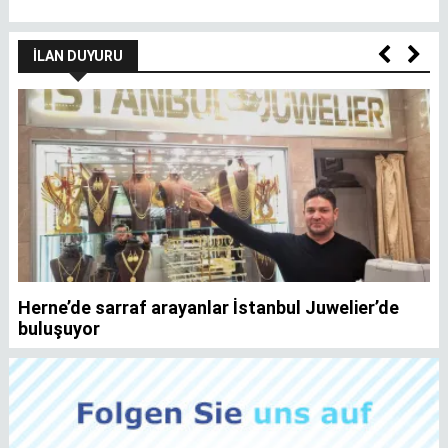
İLAN DUYURU
Herne’de sarraf arayanlar İstanbul Juwelier’de
K
buluşuyor