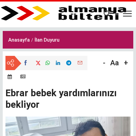
Ana
içeriğe
atla
Anasayfa
İlan Duyuru
-
Aa
+
Ebrar bebek yardımlarınızı
bekliyor