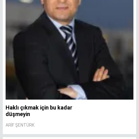
Haklı çıkmak için bu kadar
A
düşmeyin
A
ARIF ŞENTÜRK