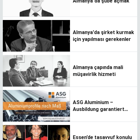
Almanya´da şube açmak
Almanya'da şirket kurmak
için yapılması gerekenler
Almanya çapında mali
müşavirlik hizmeti
ASG Aluminium –
Ausbildung garantiert
Zukunft
Essen’de tasavvuf konulu