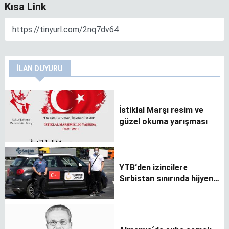
Kısa Link
İLAN DUYURU
İstiklal Marşı resim ve
güzel okuma yarışması
YTB‘den izincilere
Sırbistan sınırında hijyen
paketi