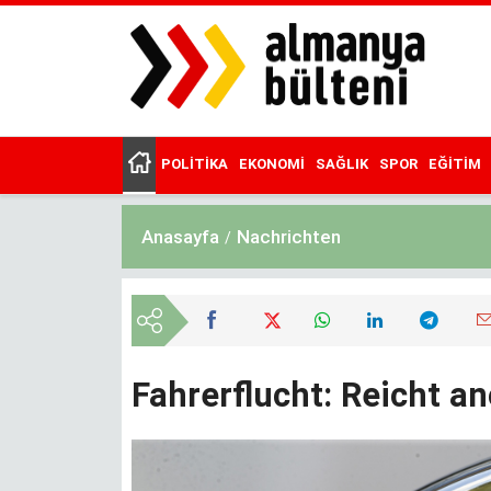
Ana
içeriğe
atla
POLITIKA
EKONOMI
SAĞLIK
SPOR
EĞITIM
Main
menu
Anasayfa
Nachrichten
Fahrerflucht: Reicht 