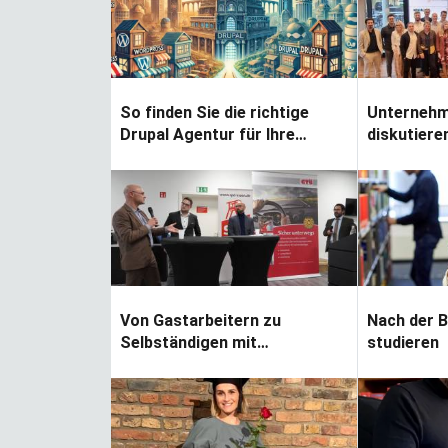
ver…
So finden Sie die richtige
Unternehme
Drupal Agentur für Ihre
diskutiere
individuelle Entwicklung
migrantis
Yapraklar terkedince
Unterneh
Von Gastarbeitern zu
Nach der 
Selbständigen mit
studieren
Migrationshintergrund