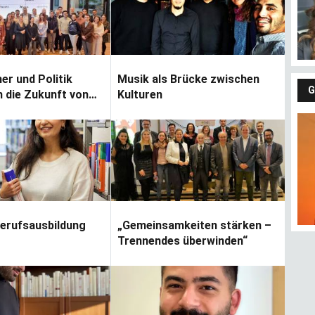
r und Politik
Musik als Brücke zwischen
G
n die Zukunft von
Kulturen
chem
mertum
Berufsausbildung
„Gemeinsamkeiten stärken –
Trennendes überwinden“
Fındıkların keyfi
Gü