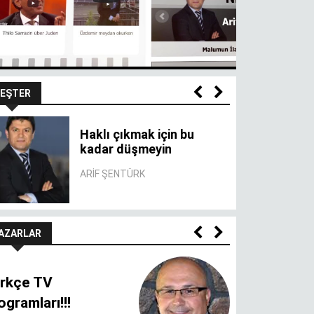
EŞTER
Haklı çıkmak için bu
kadar düşmeyin
ARIF ŞENTÜRK
AZARLAR
rkçe TV
ogramları!!!