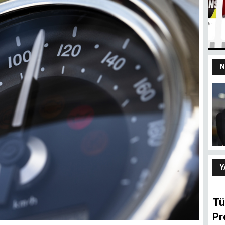
N
yız
100 yaşındaki
devletten 18’lik
delikanlı refleksi
ARIF ŞENTÜRK
Y
Tü
Pr