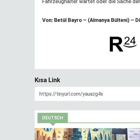
Fahrzeughalter wartet oder die Sache der
Von: Betül Bayro – (Almanya Bülteni) – 
Kısa Link
DEUTSCH
n
Hiçbir şey
veremiyorsan, ilha