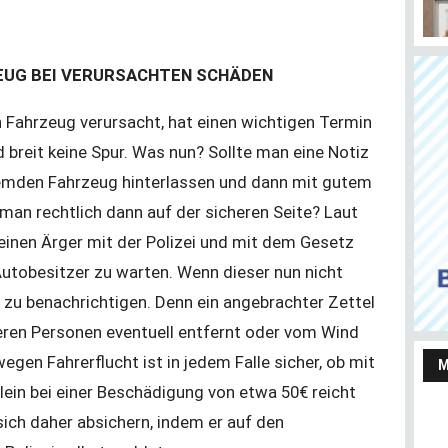
EUG BEI VERURSACHTEN SCHÄDEN
Fahrzeug verursacht, hat einen wichtigen Termin
Almanya’da taşınmaz satmayı ve almayı
Her
d breit keine Spur. Was nun? Sollte man eine Notiz
düşünenler bu haberi okusun
Ju
emden Fahrzeug hinterlassen und dann mit gutem
man rechtlich dann auf der sicheren Seite? Laut
einen Ärger mit der Polizei und mit dem Gesetz
Autobesitzer zu warten. Wenn dieser nun nicht
ei zu benachrichtigen. Denn ein angebrachter Zettel
deren Personen eventuell entfernt oder vom Wind
M
gen Fahrerflucht ist in jedem Falle sicher, ob mit
ein bei einer Beschädigung von etwa 50€ reicht
Yaşarken efsaneleşen
Almanya Türk Toplumu
sich daher absichern, indem er auf den