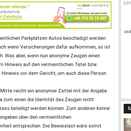
BAY
Pandemie und Migrationshintergrund
- (k)ein Zusammenhang?
entlichen Parkplätzen Autos beschädigt werden
CANER AVER
uch wenn Versicherungen dafür aufkommen, so ist
ich. Was aber, wenn nun anonyme Zeugen einen
m Hinweis auf den vermeintlichen Täter bzw.
Dilimin sınırları dünyamın
 Hinweis vor dem Gericht, um auch diese Person
sınırlarıdır
HÜLYA SANCAK
Mitte reicht ein anonymer Zettel mit der Angabe
da zum einen die Identität des Zeugen nicht
ozess beteiligt werden können. Zum anderen könne
İ
Angaben über den vermeintlichen
rheit entsprechen. Die Beweislast wäre somit