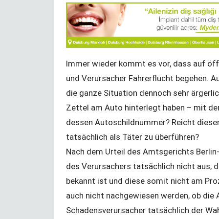
Bir Durak - NRW Seçimleri
Immer wieder kommt es vor, dass auf öff
KENAN MORTAN
und Verursacher Fahrerflucht begehen. A
die ganze Situation dennoch sehr ärgerl
Zettel am Auto hinterlegt haben – mit de
Değişim ve Süreklilik
dessen Autoschildnummer? Reicht dieser
YUNUS ULUSOY
tatsächlich als Täter zu überführen?
Nach dem Urteil des Amtsgerichts Berlin-
des Verursachers tatsächlich nicht aus, 
bekannt ist und diese somit nicht am Pr
auch nicht nachgewiesen werden, ob die 
zel okuma
YTB‘den izincilere Sırbistan sınırında
Schadensverursacher tatsächlich der Wah