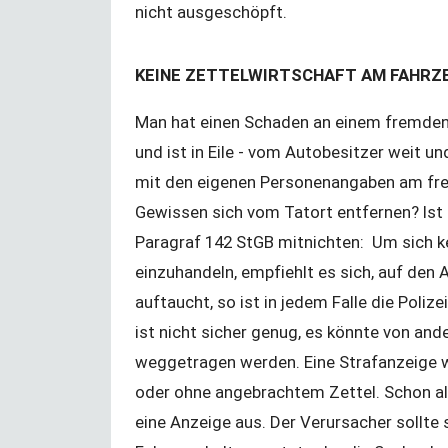
hijyen paketi
nicht ausgeschöpft.
KEINE ZETTELWIRTSCHAFT AM FAHRZ
Man hat einen Schaden an einem fremden 
und ist in Eile - vom Autobesitzer weit un
mit den eigenen Personenangaben am fr
Gewissen sich vom Tatort entfernen? Ist 
Paragraf 142 StGB mitnichten: Um sich k
einzuhandeln, empfiehlt es sich, auf den 
auftaucht, so ist in jedem Falle die Poliz
ist nicht sicher genug, es könnte von an
weggetragen werden. Eine Strafanzeige we
oder ohne angebrachtem Zettel. Schon all
rinde eğitim
Kündigung während der
Corona-Krise?
eine Anzeige aus. Der Verursacher sollte 