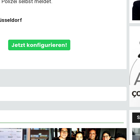
 Polizei selbst meldet.
Düsseldorf
S
Bendeki ben
m