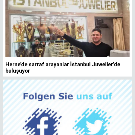
Herne’de sarraf arayanlar İstanbul Juwelier’de
K
buluşuyor