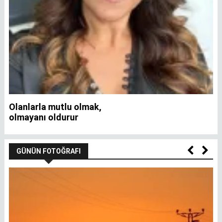
Olanlarla mutlu olmak,
İ
olmayanı oldurur
GÜNÜN FOTOĞRAFI