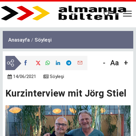
Ana
içeriğe
atla
Anasayfa
Söyleşi
-
Aa
+
14/06/2021
Söyleşi
Kurzinterview mit Jörg Stiel