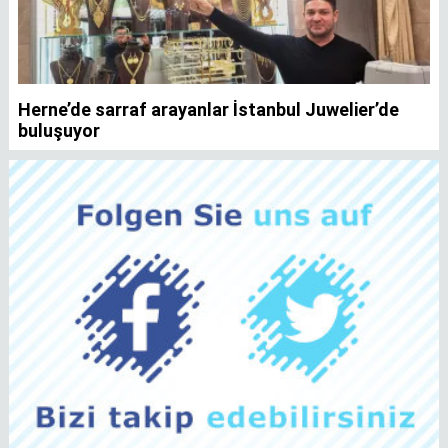
Herne’de sarraf arayanlar İstanbul Juwelier’de
K
buluşuyor