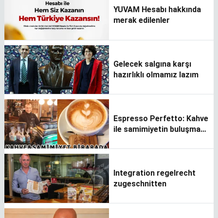
YUVAM Hesabı hakkında
merak edilenler
Gelecek salgına karşı
hazırlıklı olmamız lazım
Espresso Perfetto: Kahve
ile samimiyetin buluşma
noktası
Integration regelrecht
zugeschnitten