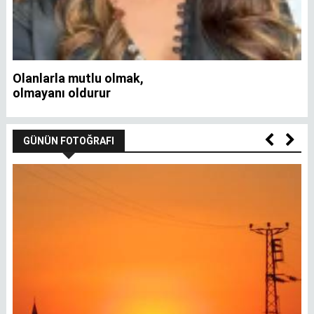
Olanlarla mutlu olmak,
İ
olmayanı oldurur
GÜNÜN FOTOĞRAFI