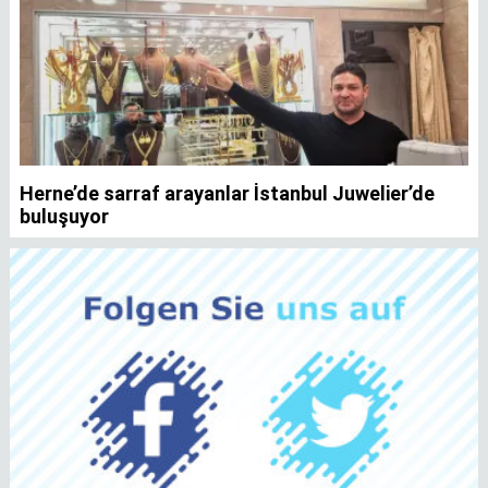
Herne’de sarraf arayanlar İstanbul Juwelier’de
K
buluşuyor