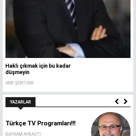
Haklı çıkmak için bu kadar
A
düşmeyin
A
ARIF ŞENTÜRK
YAZARLAR
Türkçe TV Programları!!!
BAYRAM AYBASTI