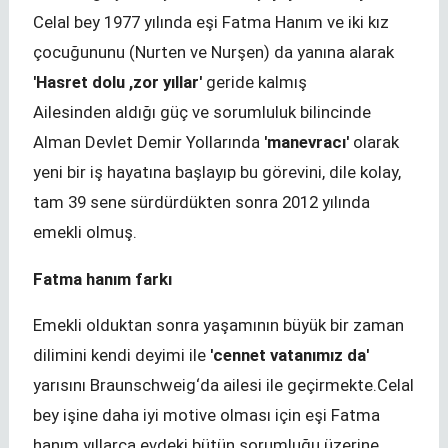
Celal bey 1977 yılında eşi Fatma Hanım ve iki kız
çocuğununu (Nurten ve Nurşen) da yanına alarak
'Hasret dolu ,zor yıllar'
geride kalmış
Ailesinden aldığı güç ve sorumluluk bilincinde
Alman Devlet Demir Yollarında
'manevracı'
olarak
yeni bir iş hayatına başlayıp bu görevini, dile kolay,
tam 39 sene sürdürdükten sonra 2012 yılında
emekli olmuş.
Fatma hanım farkı
Emekli olduktan sonra yaşamının büyük bir zaman
dilimini kendi deyimi ile
'cennet vatanımız da'
yarısını Braunschweig‘da ailesi ile geçirmekte.Celal
bey işine daha iyi motive olması için eşi Fatma
hanım yıllarca evdeki bütün sorumluğu üzerine