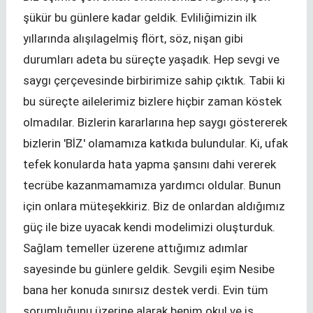
şükür bu günlere kadar geldik. Evliliğimizin ilk
yıllarında alışılagelmiş flört, söz, nişan gibi
durumları adeta bu süreçte yaşadık. Hep sevgi ve
saygı çerçevesinde birbirimize sahip çıktık. Tabii ki
bu süreçte ailelerimiz bizlere hiçbir zaman köstek
olmadılar. Bizlerin kararlarına hep saygı göstererek
bizlerin 'BİZ' olamamıza katkıda bulundular. Ki, ufak
tefek konularda hata yapma şansını dahi vererek
tecrübe kazanmamamıza yardımcı oldular. Bunun
için onlara müteşekkiriz. Biz de onlardan aldığımız
güç ile bize uyacak kendi modelimizi oluşturduk.
Sağlam temeller üzerene attığımız adımlar
sayesinde bu günlere geldik. Sevgili eşim Nesibe
bana her konuda sınırsız destek verdi. Evin tüm
sorumluğunu üzerine alarak benim okul ve iş