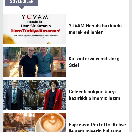
SÖYLEŞILER
YUVAM Hesabı hakkında
merak edilenler
Kurzinterview mit Jörg
Stiel
Gelecek salgına karşı
hazırlıklı olmamız lazım
Espresso Perfetto: Kahve
ile samimiyetin buluşma