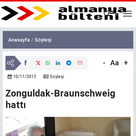
Ana
içeriğe
atla
Anasayfa
Söyleşi
-
Aa
+
10/11/2013
Söyleşi
Zonguldak-Braunschweig
hattı