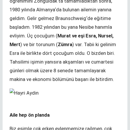
öğrenimini Zonguldak‘ta tamamladıktan sonra,
1980 yılında Almanya‘da bulunan ailemin yanına
geldim. Gelir gelmez Braunschweig‘de eğitime
başladım. 1982 yılından bu yana Nesibe hanımla
evliyim. Üç çocuğum (
Murat ve eşi Esra, Nursel,
Mert
) ve bir torunum (
Zümra
) var. Tabii ki gelinim
Esra ile birlikte dört çocuğum oldu. O bizden biri.
Tahsilimi işimin yanısıra akşamları ve cumartesi
günleri olmak üzere 8 senede tamamlayarak
makina ve ekonomi bölümünü başarı ile bitirdim.
Aile hep ön planda
Biz eşimle çok erken evlenmemize rağmen, çok