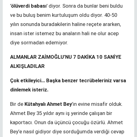
'
ölüverdi babası
' diyor. Sonra da bunlar beni buldu
ve bu buluş benim kurtuluşum oldu diyor. 40-50
yılın sonunda buradakilerin haline reçete ararken,
insan ister istemez bu anaların hali ne olur acep
diye sormadan edemiyor.
ALMANLAR ZAİMOĞLU’NU 7 DAKİKA 10 SANİYE
ALKIŞLADILAR
Çok etkileyici… Başka benzer tecrübeleriniz varsa
dinlemek isteriz.
Bir de
Kütahyalı Ahmet Bey
’in evine misafir olduk.
Ahmet Bey 35 yıldır aynı iş yerinde çalışan bir
kaportacı. Onun da üçüncü çocuğu özürlü. Ahmet
Bey’e nasıl gidiyor diye sorduğumda verdiği cevap