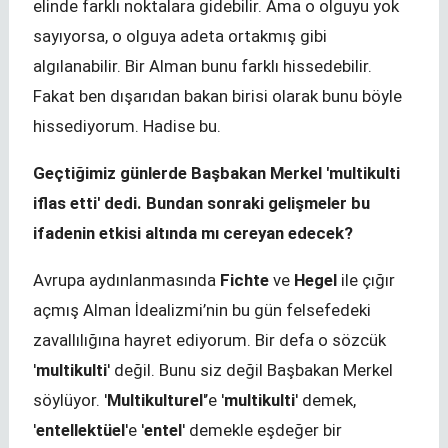
elinde farklı noktalara gidebilir. Ama o olguyu yok
sayıyorsa, o olguya adeta ortakmış gibi
algılanabilir. Bir Alman bunu farklı hissedebilir.
Fakat ben dışarıdan bakan birisi olarak bunu böyle
hissediyorum. Hadise bu.
Geçtiğimiz günlerde Başbakan Merkel 'multikulti
iflas etti' dedi. Bundan sonraki gelişmeler bu
ifadenin etkisi altında mı cereyan edecek?
Avrupa aydınlanmasında
Fichte
ve
Hegel
ile çığır
açmış Alman İdealizmi’nin bu gün felsefedeki
zavallılığına hayret ediyorum. Bir defa o sözcük
'
multikulti
' değil. Bunu siz değil Başbakan Merkel
söylüyor. '
Multikulturel
'’e '
multikulti
' demek,
'
entellektüel
'e '
entel
' demekle eşdeğer bir