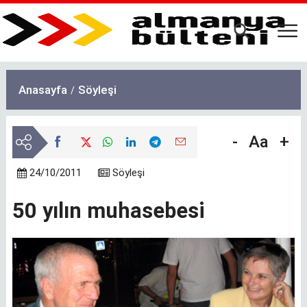
Ana
içeriğe
atla
Anasayfa
Söyleşi
-
Aa
+
24/10/2011
Söyleşi
50 yılın muhasebesi