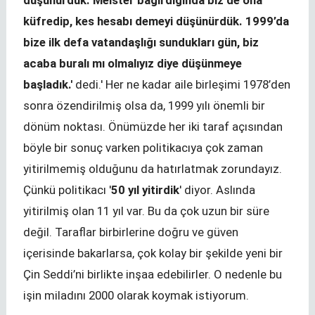
düşünürdük. Meister bağırdığında biz de ona
küfredip, kes hesabı demeyi düşünürdük. 1999’da
bize ilk defa vatandaşlığı sundukları gün, biz
acaba buralı mı olmalıyız diye düşünmeye
başladık.'
dedi.' Her ne kadar aile birleşimi 1978’den
sonra özendirilmiş olsa da, 1999 yılı önemli bir
dönüm noktası. Önümüzde her iki taraf açısından
böyle bir sonuç varken politikacıya çok zaman
yitirilmemiş olduğunu da hatırlatmak zorundayız.
Çünkü politikacı '
50 yıl yitirdik
' diyor. Aslında
yitirilmiş olan 11 yıl var. Bu da çok uzun bir süre
değil. Taraflar birbirlerine doğru ve güven
içerisinde bakarlarsa, çok kolay bir şekilde yeni bir
Çin Seddi’ni birlikte inşaa edebilirler. O nedenle bu
işin miladını 2000 olarak koymak istiyorum.