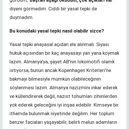
gördüm, '
baştan aşağı okudum, çok açıkları var
.'
diyeni görmedim. Ciddi bir yasal tepki de
duymadım.
Bu konudaki yasal tepki nasıl olabilir sizce?
Yasal tepki anayasal açıdan ele alınmalı. Siyasi
hukuk açısından bir kaç anayasayı yan yana koymak
lazım. Almanya’ya, şayet AB’nin lokomotifi olamk
istiyorsa, bunun ancak Kopenhagen Kriterleri’ne
bakmayı bilmesiyle mümkün olabileceğinin
söylenmesi lazım. Almanya nazizmini inkar ederek
ve küllendirerek değil, nazist tohumları zihinlerden
yok ederek geleceğini iyi inşaa edebilir. Kimseye bir
ithamda bulunmak niyetinde değilim. Her toplum
benzer faciaları yaşayabilir, belirli melun adamların