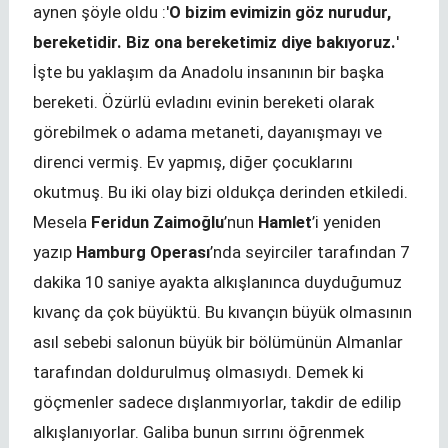
aynen şöyle oldu :'
O bizim evimizin göz nurudur,
bereketidir. Biz ona bereketimiz diye bakıyoruz.
'
İşte bu yaklaşım da Anadolu insanının bir başka
bereketi. Özürlü evladını evinin bereketi olarak
görebilmek o adama metaneti, dayanışmayı ve
direnci vermiş. Ev yapmış, diğer çocuklarını
okutmuş. Bu iki olay bizi oldukça derinden etkiledi.
Mesela
Feridun Zaimoğlu
’nun
Hamlet
’i yeniden
yazıp
Hamburg Operası
’nda seyirciler tarafından 7
dakika 10 saniye ayakta alkışlanınca duyduğumuz
kıvanç da çok büyüktü. Bu kıvançın büyük olmasının
asıl sebebi salonun büyük bir bölümünün Almanlar
tarafından doldurulmuş olmasıydı. Demek ki
göçmenler sadece dışlanmıyorlar, takdir de edilip
alkışlanıyorlar. Galiba bunun sırrını öğrenmek