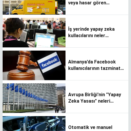
veya hasar gören
tüketiciler bu haberi
okusun
İş yerinde yapay zeka
kullacılarını neler
bekliyor?
Almanya’da Facebook
kullanıcılarının tazminat
talebi kolaylaştı
Avrupa Birliği'nin "Yapay
Zeka Yasası" neleri
kapsıyor?
Otomatik ve manuel