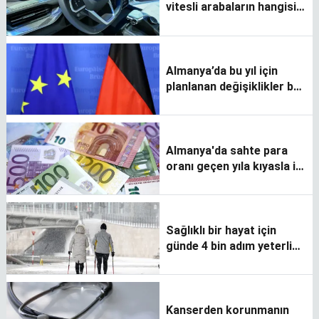
vitesli arabaların hangisi
daha ekonomik?
Almanya’da bu yıl için
planlanan değişiklikler bu
haberde
Almanya'da sahte para
oranı geçen yıla kıyasla iki
kat arttı
Sağlıklı bir hayat için
günde 4 bin adım yeterli
mi?
Kanserden korunmanın