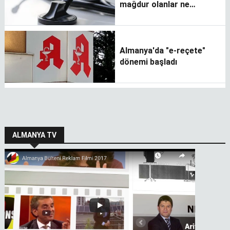
mağdur olanlar ne
yapabilir?
Almanya'da "e-reçete"
dönemi başladı
ALMANYA TV