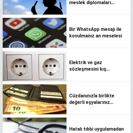
meslek diplomaları
denklik işlemleri nasıl
yapılır?
Bir WhatsApp mesajı ile
kovulmanız an meselesi
Elektrik ve gaz
sözleşmesini kış
gelmeden yenileyenler
karlı çıkacak!
Cüzdanınızla birlikte
değerli eşyalarınız
kaybolunca ne
yapmalısınız?
Hatalı tıbbi uygulamadan