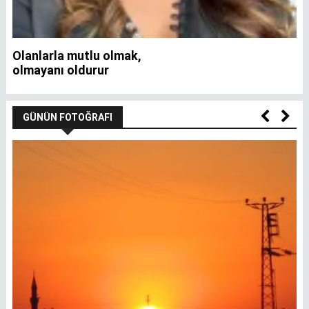
Olanlarla mutlu olmak,
İ
olmayanı oldurur
GÜNÜN FOTOĞRAFI