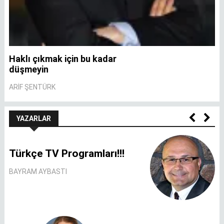
Haklı çıkmak için bu kadar
A
düşmeyin
A
ARIF ŞENTÜRK
YAZARLAR
Türkçe TV Programları!!!
BAYRAM AYBASTI