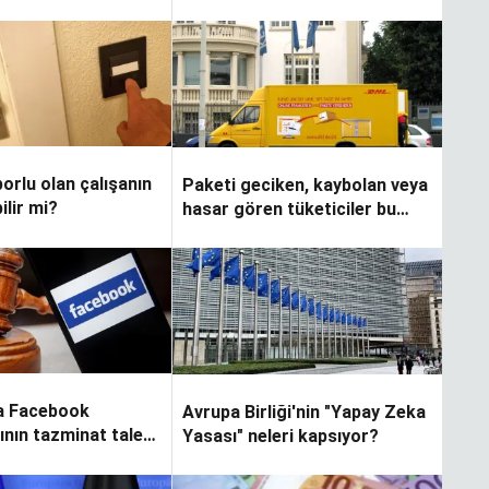
orlu olan çalışanın
Paketi geciken, kaybolan veya
ilir mi?
hasar gören tüketiciler bu
haberi okusun
a Facebook
Avrupa Birliği'nin "Yapay Zeka
rının tazminat talebi
Yasası" neleri kapsıyor?