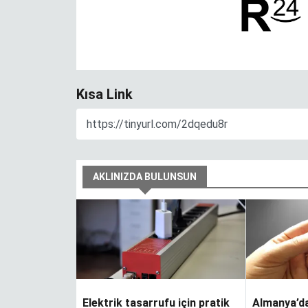
ver…
Kısa Link
Yapraklar terkedince
AKLINIZDA BULUNSUN
Elektrik tasarrufu için pratik
Almanya’da