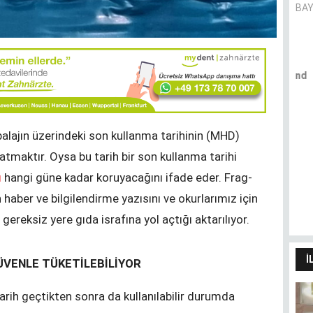
BAY
Pandemie und Migrationshintergrund
- (k)ein Zusammenhang?
CANER AVER
balajın üzerindeki son kullanma tarihinin (MHD)
tmaktır. Oysa bu tarih bir son kullanma tarihi
Dilimin sınırları dünyamın
ı
hangi güne kadar koruyacağını ifade eder. Frag-
sınırlarıdır
HÜLYA SANCAK
 haber ve bilgilendirme yazısını ve okurlarımız için
gereksiz yere gıda israfına yol açtığı aktarılıyor.
İ
ÜVENLE TÜKETİLEBİLİYOR
arih geçtikten sonra da kullanılabilir durumda