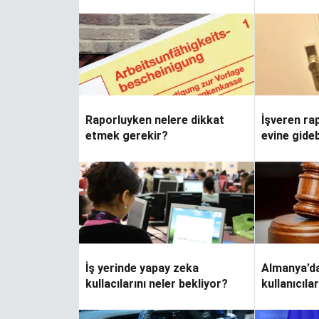
fazla burs imkanı
Raporluyken nelere dikkat
İşveren rap
etmek gerekir?
evine gideb
İş yerinde yapay zeka
Almanya’d
kullacılarını neler bekliyor?
kullanıcıla
kolaylaştı