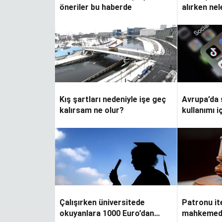
öneriler bu haberde
alırken nel
etmeliyim
Kış şartları nedeniyle işe geç
Avrupa’da
kalırsam ne olur?
kullanımı i
yaklaşıyor
Çalışırken üniversitede
Patronu it
okuyanlara 1000 Euro’dan
mahkemede