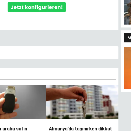
G
Fındıkların keyfi
Gü
 araba satın
Almanya’da taşınırken dikkat