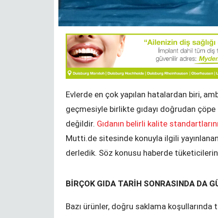
Bir Durak - NRW Seçimleri
KENAN MORTAN
Evlerde en çok yapılan hatalardan biri, am
geçmesiyle birlikte gıdayı doğrudan çöpe a
Değişim ve Süreklilik
değildir.
Gıdanın belirli kalite standartların
YUNUS ULUSOY
Mutti.de sitesinde konuyla ilgili yayınlanan
derledik. Söz konusu haberde tüketicilerin 
BİRÇOK GIDA TARİH SONRASINDA DA G
Bazı ürünler, doğru saklama koşullarında t
zel okuma
YTB‘den izincilere Sırbistan sınırında