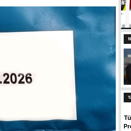
N
yız
100 yaşındaki
devletten 18’lik
delikanlı refleksi
ARIF ŞENTÜRK
Y
Tü
Pr