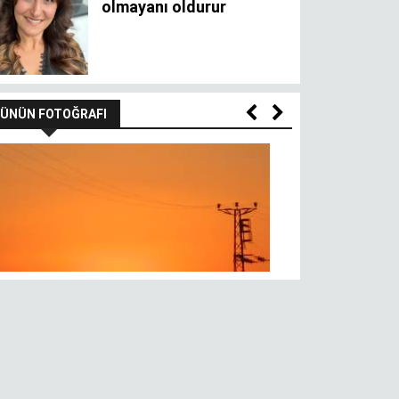
ÜNÜN FOTOĞRAFI
Gül üstünde 
n batımı