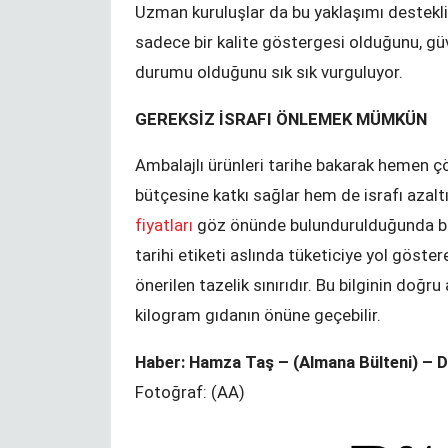
Uzman kuruluşlar da bu yaklaşımı destekliy
sadece bir kalite göstergesi olduğunu, güve
durumu olduğunu sık sık vurguluyor.
GEREKSİZ İSRAFI ÖNLEMEK MÜMKÜN
Ambalajlı ürünleri tarihe bakarak hemen 
bütçesine katkı sağlar hem de israfı azal
fiyatları
göz önünde bulundurulduğunda bu
tarihi etiketi aslında tüketiciye yol göster
önerilen tazelik sınırıdır. Bu bilginin doğr
kilogram gıdanın önüne geçebilir.
Haber: Hamza Taş – (Almana Bülteni) – 
Fotoğraf: (AA)
n
Hiçbir şey
veremiyorsan, ilha