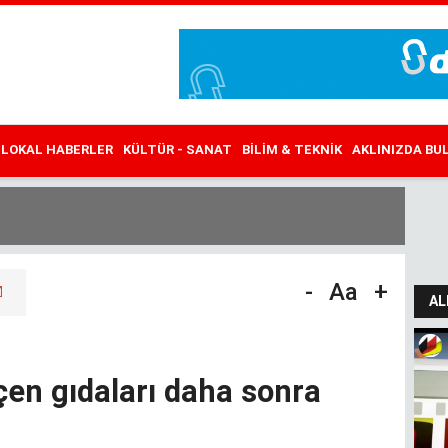
LOKAL HABERLER
KÜLTÜR - SANAT
BILIM & TEKNIK
AKLINIZDA B
-
Aa
+
AL
çen gıdaları daha sonra