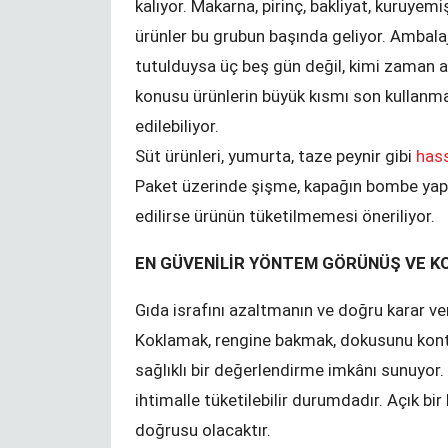
hijyen paketi
kalıyor. Makarna, pirinç, bakliyat, kuruyem
ürünler bu grubun başında geliyor. Ambala
tutulduysa üç beş gün değil, kimi zaman ayl
konusu ürünlerin büyük kısmı son kullanm
edilebiliyor.
Süt ürünleri, yumurta, taze peynir gibi
hass
Paket üzerinde şişme, kapağın bombe yapma
edilirse ürünün tüketilmemesi öneriliyor.
EN GÜVENİLİR YÖNTEM GÖRÜNÜŞ VE K
Gıda israfını azaltmanın ve doğru karar v
Koklamak, rengine bakmak, dokusunu kont
sağlıklı bir değerlendirme imkânı sunuyor
rinde eğitim
Kündigung während der
ihtimalle tüketilebilir durumdadır. Açık bi
Corona-Krise?
doğrusu olacaktır.