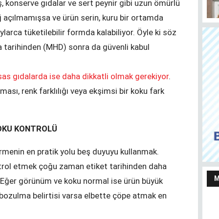
iş, konserve gıdalar ve sert peynir gibi uzun ömürlü
j açılmamışsa ve ürün serin, kuru bir ortamda
arca tüketilebilir formda kalabiliyor. Öyle ki söz
a tarihinden (MHD) sonra da güvenli kabul
Almanya’da taşınmaz satmayı ve almayı
Her
as gıdalarda ise daha dikkatli olmak gerekiyor
.
düşünenler bu haberi okusun
Ju
sı, renk farklılığı veya ekşimsi bir koku fark
OKU KONTROLÜ
ermenin en pratik yolu beş duyuyu kullanmak.
rol etmek çoğu zaman etiket tarihinden daha
M
. Eğer görünüm ve koku normal ise ürün büyük
Yaşarken efsaneleşen
r bozulma belirtisi varsa elbette çöpe atmak en
Almanya Türk Toplumu