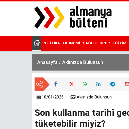
Ana
içeriğe
atla
POLITIKA
EKONOMI
SAĞLIK
SPOR
EĞITIM
Main
menu
Anasayfa
Aklınızda Bulunsun
18/01/2026
Aklınızda Bulunsun
Son kullanma tarihi ge
tüketebilir miyiz?