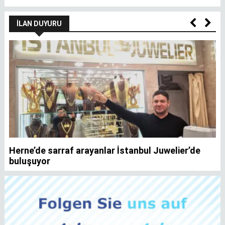
İLAN DUYURU
Herne’de sarraf arayanlar İstanbul Juwelier’de
K
buluşuyor