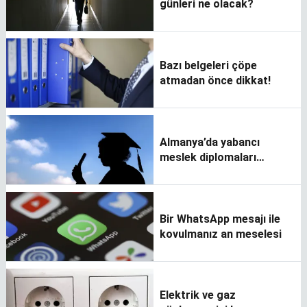
günleri ne olacak?
Bazı belgeleri çöpe
atmadan önce dikkat!
Almanya’da yabancı
meslek diplomaları
denklik işlemleri nasıl
yapılır?
Bir WhatsApp mesajı ile
kovulmanız an meselesi
Elektrik ve gaz