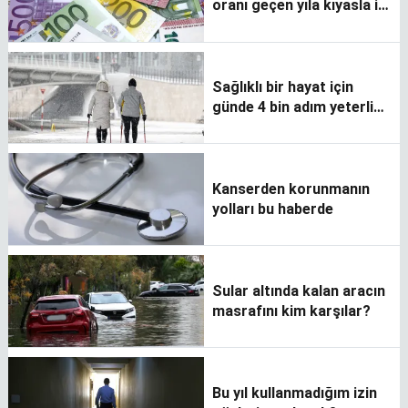
oranı geçen yıla kıyasla iki
kat arttı
Sağlıklı bir hayat için
günde 4 bin adım yeterli
mi?
Kanserden korunmanın
yolları bu haberde
Sular altında kalan aracın
masrafını kim karşılar?
Bu yıl kullanmadığım izin