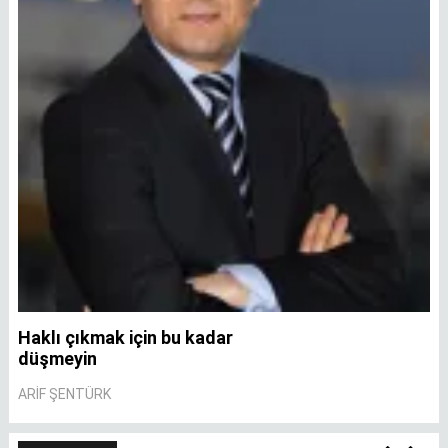
Haklı çıkmak için bu kadar
A
düşmeyin
A
ARIF ŞENTÜRK