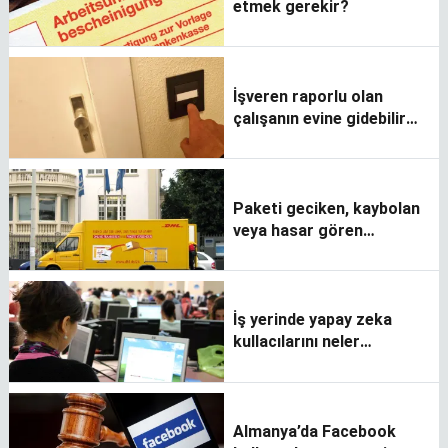
etmek gerekir?
İşveren raporlu olan
çalışanın evine gidebilir
mi?
Paketi geciken, kaybolan
veya hasar gören
tüketiciler bu haberi
okusun
İş yerinde yapay zeka
kullacılarını neler
bekliyor?
Almanya’da Facebook