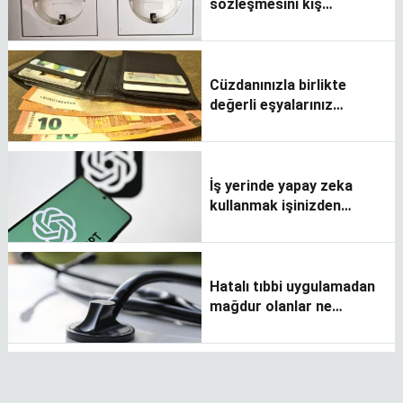
sözleşmesini kış
gelmeden yenileyenler
karlı çıkacak!
Cüzdanınızla birlikte
değerli eşyalarınız
kaybolunca ne
yapmalısınız?
İş yerinde yapay zeka
kullanmak işinizden
edebilir
Hatalı tıbbi uygulamadan
mağdur olanlar ne
yapabilir?