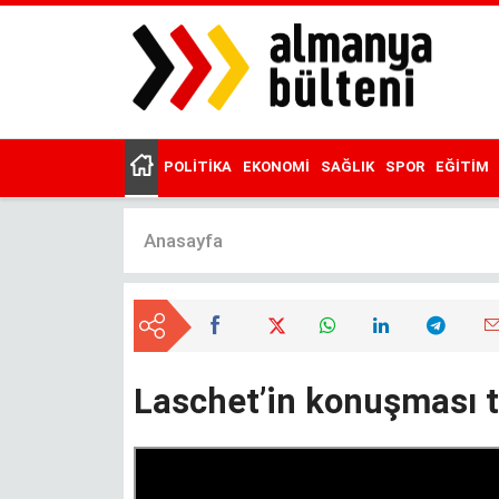
Ana
içeriğe
atla
POLITIKA
EKONOMI
SAĞLIK
SPOR
EĞITIM
Main
menu
Anasayfa
Laschet’in konuşması t