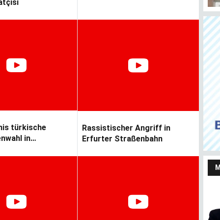
tçısı
Almanya’da taşınmaz satmayı ve almayı
Her
düşünenler bu haberi okusun
Ju
is türkische
Rassistischer Angriff in
nwahl in
Erfurter Straßenbahn
nd
M
Yaşarken efsaneleşen
Almanya Türk Toplumu