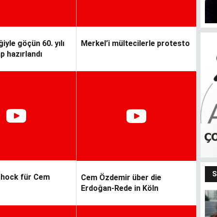
iyle göçün 60. yılı
Merkel’i mültecilerle protesto
ap hazırlandı
S
hock für Cem
Cem Özdemir über die
Erdoğan-Rede in Köln
Bendeki ben
m