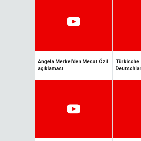
ver…
Yapraklar terkedince
Angela Merkel’den Mesut Özil
Türkische 
açıklaması
Deutschla