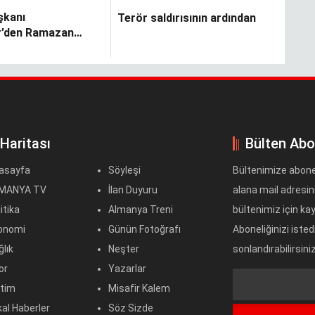
şkanı
Terör saldırısının ardından
r’den Ramazan
esajı
 Haritası
Bülten Abo
asayfa
Söyleşi
Bültenimize abone
MANYA TV
İlan Duyuru
alana mail adresini
itika
Almanya Treni
bültenimiz için kayd
onomi
Günün Fotoğrafı
Aboneliğinizi iste
lık
Neşter
sonlandırabilirsiniz
or
Yazarlar
Text
itim
Misafir Kalem
Field
al Haberler
Söz Sizde