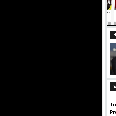
N
yız
100 yaşındaki
devletten 18’lik
delikanlı refleksi
ARIF ŞENTÜRK
Y
Tü
Pr