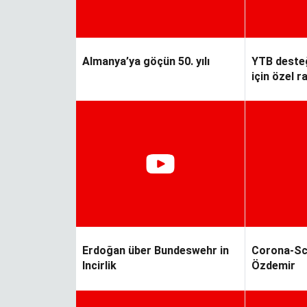
Almanya’ya göçün 50. yılı
YTB desteğ
için özel r
Erdoğan über Bundeswehr in
Corona-Sc
Incirlik
Özdemir
n
Hiçbir şey
veremiyorsan, ilha