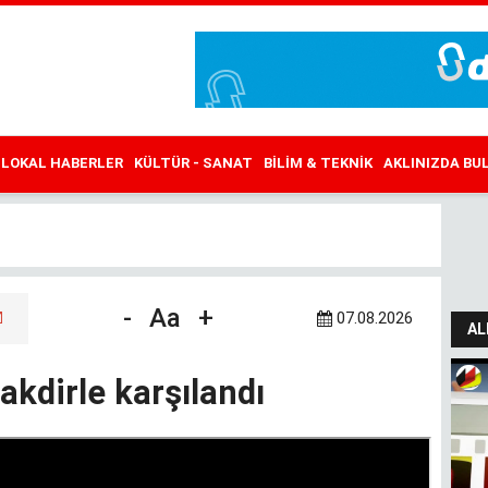
LOKAL HABERLER
KÜLTÜR - SANAT
BILIM & TEKNIK
AKLINIZDA B
-
Aa
+
07.08.2026
AL
akdirle karşılandı