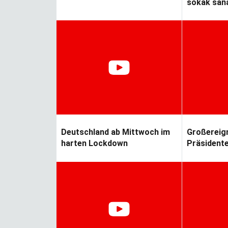
hijyen paketi
sokak sana
Deutschland ab Mittwoch im
Großereign
harten Lockdown
Präsidente
Deutschla
rinde eğitim
Kündigung während der
Corona-Krise?