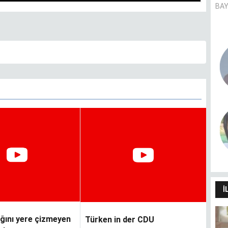
BAY
Pandemie und Migrationshintergrund
- (k)ein Zusammenhang?
CANER AVER
Dilimin sınırları dünyamın
sınırlarıdır
HÜLYA SANCAK
İ
ğını yere çizmeyen
Türken in der CDU