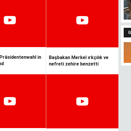
G
Präsidentenwahl in
Başbakan Merkel ırkçılık ve
nd
nefreti zehire benzetti
Fındıkların keyfi
Gü