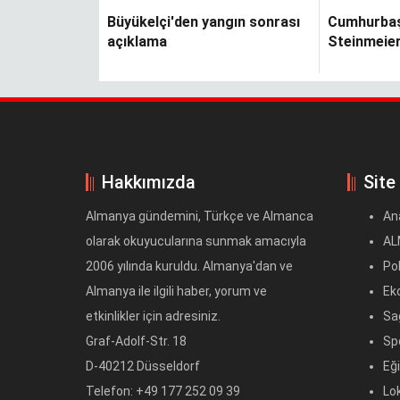
Büyükelçi'den yangın sonrası
Cumhurba
açıklama
Steinmeie
Bayramı m
Hakkımızda
Site
Almanya gündemini, Türkçe ve Almanca
An
olarak okuyucularına sunmak amacıyla
AL
2006 yılında kuruldu. Almanya'dan ve
Pol
Almanya ile ilgili haber, yorum ve
Ek
etkinlikler için adresiniz.
Sağ
Graf-Adolf-Str. 18
Sp
D-40212 Düsseldorf
Eğ
Telefon: +49 177 252 09 39
Lok