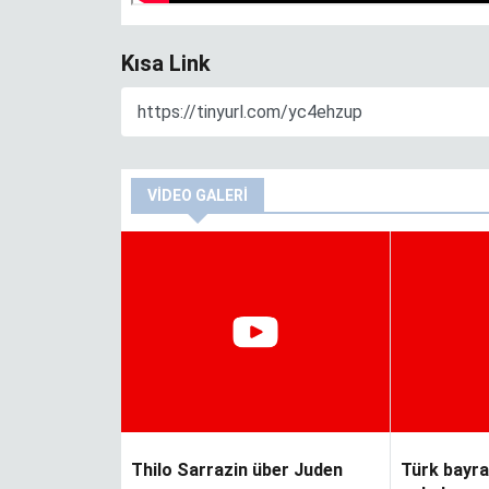
Kısa Link
Bir Durak - NRW Seçimleri
KENAN MORTAN
VIDEO GALERI
Değişim ve Süreklilik
YUNUS ULUSOY
zel okuma
YTB‘den izincilere Sırbistan sınırında
Thilo Sarrazin über Juden
Türk bayra