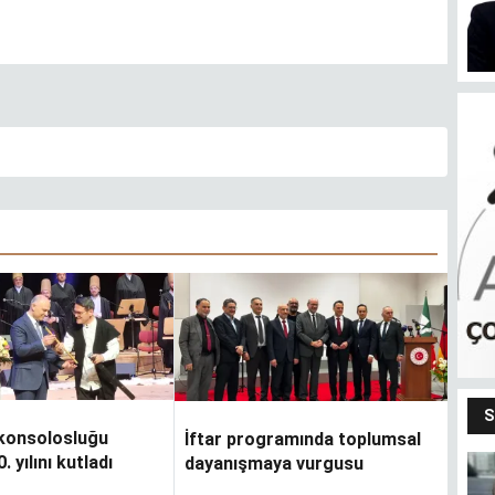
S
konsolosluğu
İftar programında toplumsal
0. yılını kutladı
dayanışmaya vurgusu
Bendeki ben
m