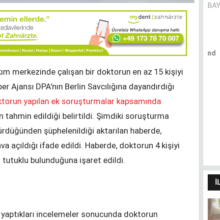
BAY
Pandemie und Migrationshintergrund
- (k)ein Zusammenhang?
kım merkezinde çalışan bir doktorun en az 15 kişiyi
CANER AVER
er Ajansı DPA'nın Berlin Savcılığına dayandırdığı
torun yapılan ek soruşturmalar kapsamında
Dilimin sınırları dünyamın
 tahmin edildiği belirtildi. Şimdiki soruşturma
sınırlarıdır
ürdüğünden şüphelenildiği aktarılan haberde,
HÜLYA SANCAK
a açıldığı ifade edildi. Haberde, doktorun 4 kişiyi
tutuklu bulunduğuna işaret edildi.
İ
p yaptıkları incelemeler sonucunda doktorun