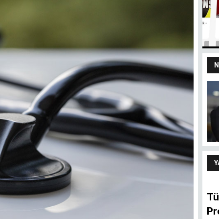
N
yız
100 yaşındaki
devletten 18’lik
delikanlı refleksi
ARIF ŞENTÜRK
Y
Tü
Pr