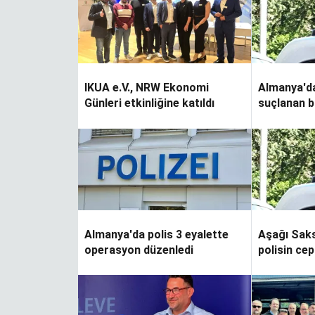
IKUA e.V., NRW Ekonomi
Almanya'd
Günleri etkinliğine katıldı
suçlanan bi
alındı
Almanya'da polis 3 eyalette
Aşağı Saks
operasyon düzenledi
polisin cep
neden el k