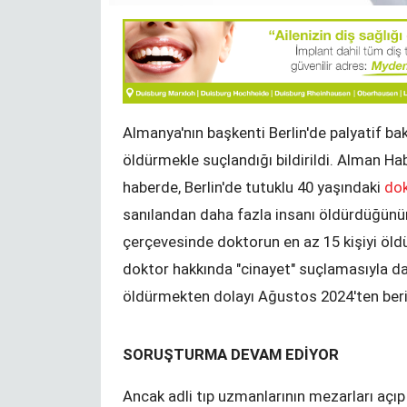
Bir Durak - NRW Seçimleri
KENAN MORTAN
Almanya'nın başkenti Berlin'de palyatif ba
öldürmekle suçlandığı bildirildi. Alman Hab
haberde, Berlin'de tutuklu 40 yaşındaki
dok
sanılandan daha fazla insanı öldürdüğünün
Değişim ve Süreklilik
çerçevesinde doktorun en az 15 kişiyi öld
YUNUS ULUSOY
doktor hakkında "cinayet" suçlamasıyla dav
öldürmekten dolayı Ağustos 2024'ten beri 
SORUŞTURMA DEVAM EDİYOR
zel okuma
YTB‘den izincilere Sırbistan sınırında
Ancak adli tıp uzmanlarının mezarları açı