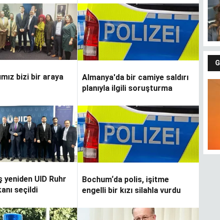
G
rımız bizi bir araya
Almanya'da bir camiye saldırı
planıyla ilgili soruşturma
 yeniden UID Ruhr
Bochum‘da polis, işitme
anı seçildi
engelli bir kızı silahla vurdu
Fındıkların keyfi
Gü