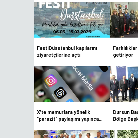
ver…
FestiDüsstanbul kapılarını
Farklılıkla
Yapraklar terkedince
ziyaretçilerine açtı
getiriyor
X’te memurlara yönelik
Dursun Baş
"parazit" paylaşımı yapınca
Bölge Başk
polisler kapıya dayandı