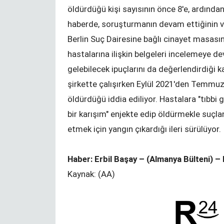
hijyen paketi
öldürdüğü kişi sayısının önce 8'e, ardında
haberde, soruşturmanın devam ettiğinin ve 
Berlin Suç Dairesine bağlı cinayet masas
hastalarına ilişkin belgeleri incelemeye d
gelebilecek ipuçlarını da değerlendirdiği 
şirkette çalışırken Eylül 2021'den Temmuz 2
öldürdüğü iddia ediliyor. Hastalara "tıbbi
bir karışım" enjekte edip öldürmekle suçla
etmek için yangın çıkardığı ileri sürülüyor.
Haber: Erbil Başay – (Almanya Bülteni) – 
Kaynak: (AA)
rinde eğitim
Kündigung während der
Corona-Krise?