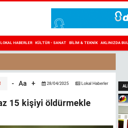
LOKAL HABERLER
KÜLTÜR - SANAT
BILIM & TEKNIK
AKLINIZDA B
-
Aa
+
28/04/2025
Lokal Haberler
AL
 az 15 kişiyi öldürmekle