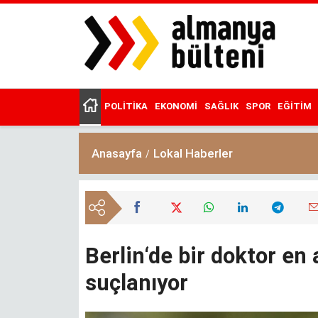
Ana
içeriğe
atla
POLITIKA
EKONOMI
SAĞLIK
SPOR
EĞITIM
Main
menu
Anasayfa
Lokal Haberler
Berlin‘de bir doktor en
suçlanıyor