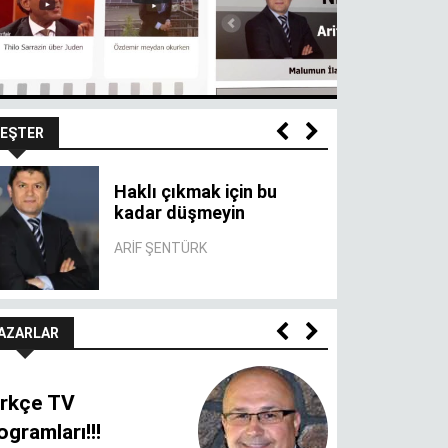
EŞTER
Haklı çıkmak için bu
kadar düşmeyin
ARIF ŞENTÜRK
AZARLAR
rkçe TV
ogramları!!!