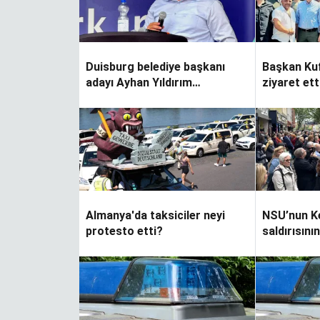
Duisburg belediye başkanı
Başkan Kuf
adayı Ayhan Yıldırım
ziyaret ett
seçmenlerden destek bekliyor
Almanya'da taksiciler neyi
NSU’nun K
protesto etti?
saldırısını
geçti