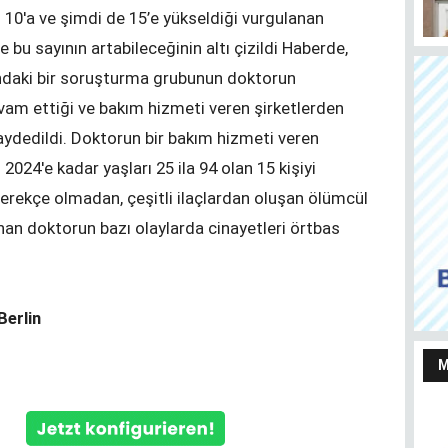
n 10'a ve şimdi de 15’e yükseldiği vurgulanan
bu sayının artabileceğinin altı çizildi Haberde,
ındaki bir soruşturma grubunun doktorun
evam ettiği ve bakım hizmeti veren şirketlerden
kaydedildi. Doktorun bir bakım hizmeti veren
Almanya’da taşınmaz satmayı ve almayı
Her
düşünenler bu haberi okusun
Ju
024'e kadar yaşları 25 ila 94 olan 15 kişiyi
 gerekçe olmadan, çeşitli ilaçlardan oluşan ölümcül
nan doktorun bazı olaylarda cinayetleri örtbas
Berlin
M
Yaşarken efsaneleşen
Almanya Türk Toplumu