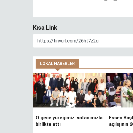
Kısa Link
LOKAL HABERLER
O gece yüreğimiz vatanımızla
Essen Baş
birlikte attı
açılışının 6
n
Hiçbir şey
veremiyorsan, ilha