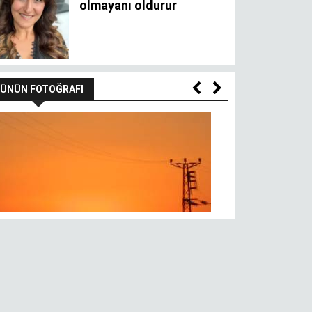
ÜNÜN FOTOĞRAFI
Gül üstünde 
n batımı