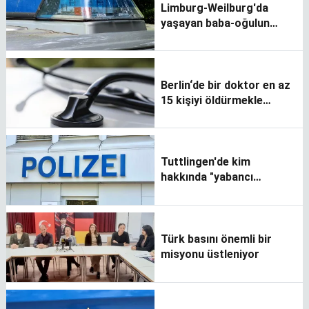
Limburg-Weilburg'da
yaşayan baba-oğulun
evinde silah ve patlayıcı
bulundu
Berlin‘de bir doktor en az
15 kişiyi öldürmekle
suçlanıyor
Tuttlingen'de kim
hakkında "yabancı
düşmanlığı" soruşturması
başlatıldı?
Türk basını önemli bir
misyonu üstleniyor