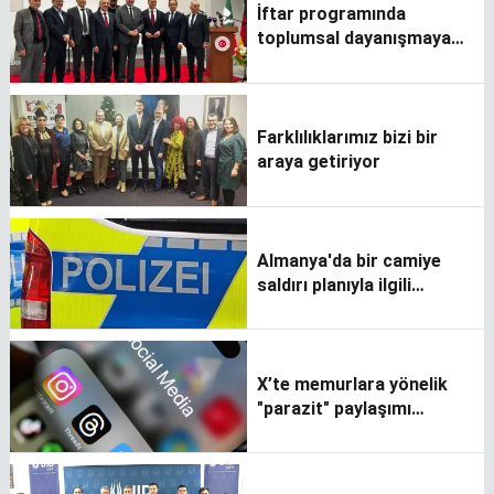
İftar programında
toplumsal dayanışmaya
vurgusu
Farklılıklarımız bizi bir
araya getiriyor
Almanya'da bir camiye
saldırı planıyla ilgili
soruşturma
X’te memurlara yönelik
"parazit" paylaşımı
yapınca polisler kapıya
dayandı