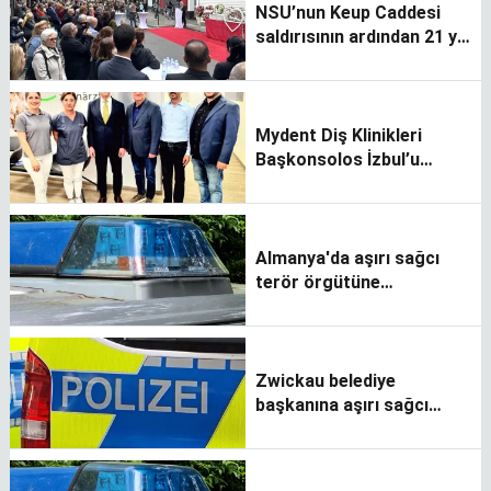
NSU’nun Keup Caddesi
saldırısının ardından 21 yıl
geçti
Mydent Diş Klinikleri
Başkonsolos İzbul’u
ağırladı
Almanya'da aşırı sağcı
terör örgütüne
operasyon
Zwickau belediye
başkanına aşırı sağcı
tehdit mesajı gönderildi