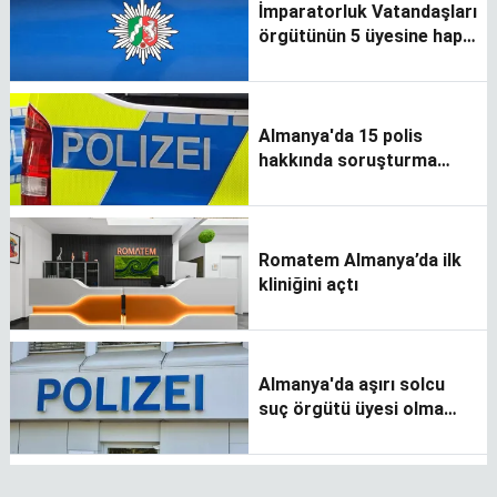
İmparatorluk Vatandaşları
örgütünün 5 üyesine hapis
cezası verildi
Almanya'da 15 polis
hakkında soruşturma
başlatıldı
Romatem Almanya’da ilk
kliniğini açtı
Almanya'da aşırı solcu
suç örgütü üyesi olma
iddiasıyla 6 kişi göz altına
alındı