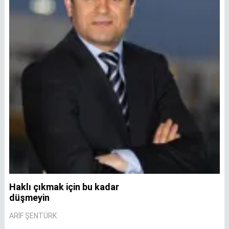
Haklı çıkmak için bu kadar
A
düşmeyin
A
ARIF ŞENTÜRK