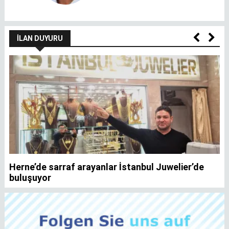
İLAN DUYURU
Herne’de sarraf arayanlar İstanbul Juwelier’de
K
buluşuyor