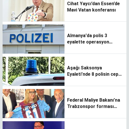
Cihat Yaycı’dan Essen’de
Mavi Vatan konferansı
Almanya'da polis 3
eyalette operasyon
düzenledi
Aşağı Saksonya
Eyaleti’nde 8 polisin cep
telefonlarına neden el
konuldu?
Federal Maliye Bakanı’na
Trabzonspor forması
hediye edildi