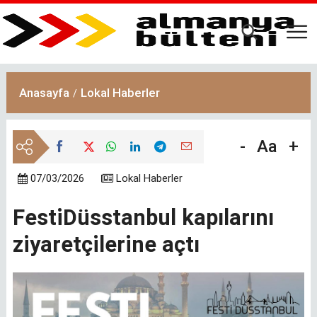
Ana
içeriğe
atla
Anasayfa
Lokal Haberler
-
Aa
+
07/03/2026
Lokal Haberler
FestiDüsstanbul kapılarını
ziyaretçilerine açtı