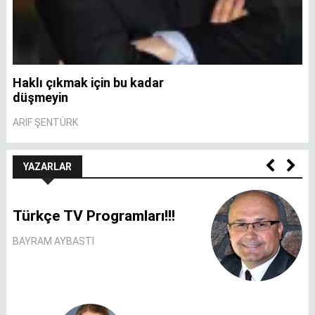
Haklı çıkmak için bu kadar
A
düşmeyin
A
ARIF ŞENTÜRK
YAZARLAR
Türkçe TV Programları!!!
BAYRAM AYBASTI