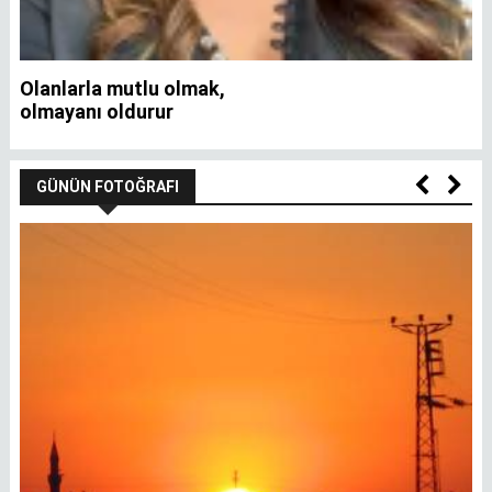
Olanlarla mutlu olmak,
İ
olmayanı oldurur
GÜNÜN FOTOĞRAFI