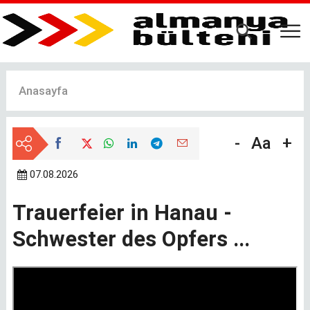
Ana
içeriğe
atla
Anasayfa
-
Aa
+
07.08.2026
Trauerfeier in Hanau -
Schwester des Opfers ...