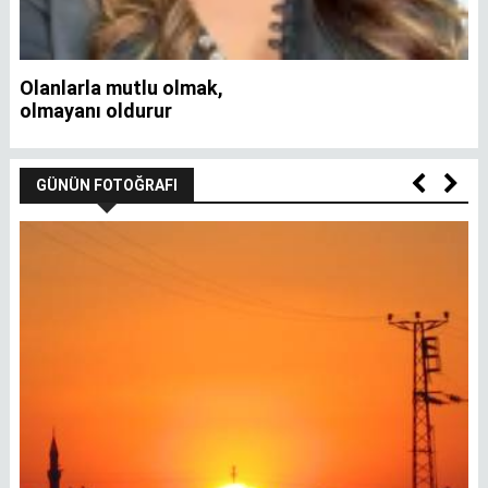
Olanlarla mutlu olmak,
İ
olmayanı oldurur
GÜNÜN FOTOĞRAFI