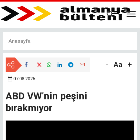
Ana
içeriğe
atla
Anasayfa
-
Aa
+
07.08.2026
ABD VW’nin peşini
bırakmıyor