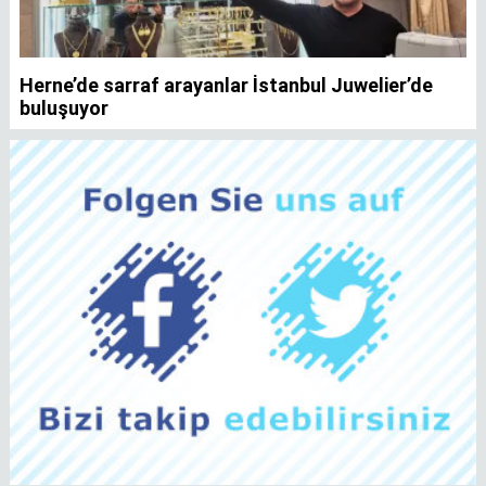
Herne’de sarraf arayanlar İstanbul Juwelier’de
K
buluşuyor