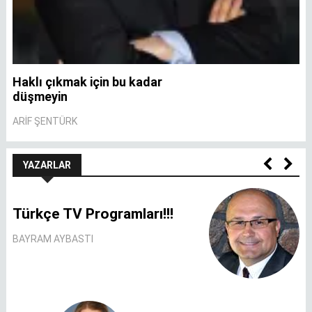
Haklı çıkmak için bu kadar
A
düşmeyin
A
ARIF ŞENTÜRK
YAZARLAR
Türkçe TV Programları!!!
BAYRAM AYBASTI