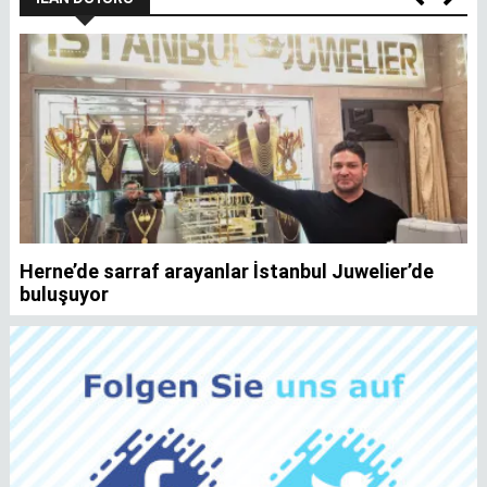
Herne’de sarraf arayanlar İstanbul Juwelier’de
K
buluşuyor