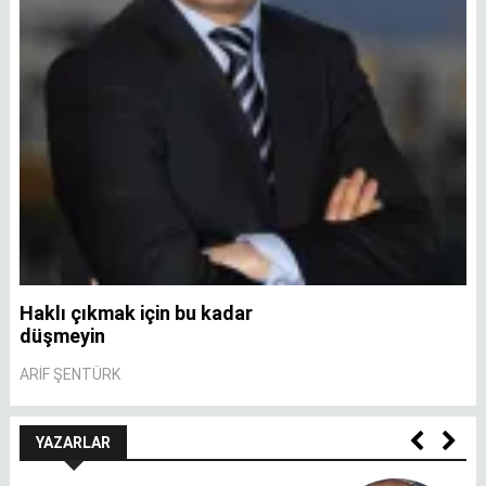
Haklı çıkmak için bu kadar
A
düşmeyin
A
ARIF ŞENTÜRK
YAZARLAR