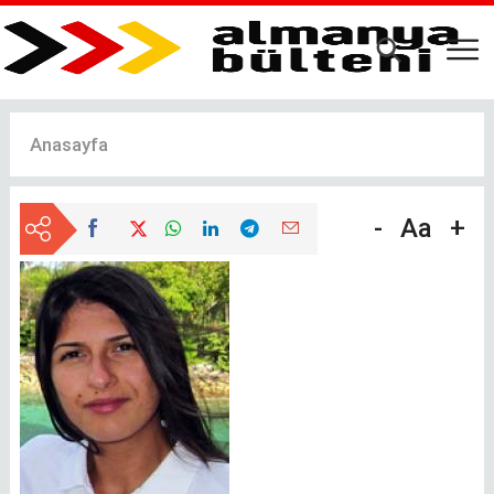
Ana
içeriğe
atla
Anasayfa
-
Aa
+