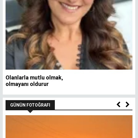
Olanlarla mutlu olmak,
İ
olmayanı oldurur
GÜNÜN FOTOĞRAFI