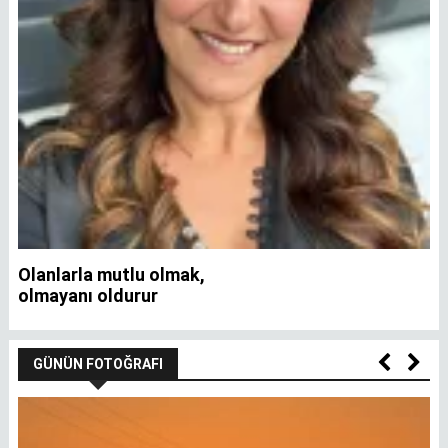
Olanlarla mutlu olmak,
İ
olmayanı oldurur
GÜNÜN FOTOĞRAFI