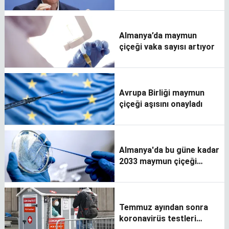
Almanya’da maymun
çiçeği vaka sayısı artıyor
Avrupa Birliği maymun
çiçeği aşısını onayladı
Almanya'da bu güne kadar
2033 maymun çiçeği
virüsü vakası görüldü
Temmuz ayından sonra
koronavirüs testleri