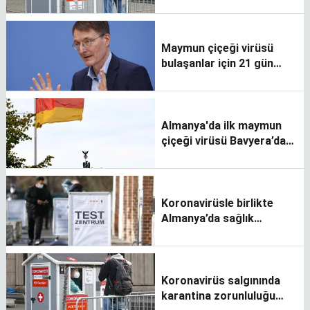
ücretli oluyor
Maymun çiçeği virüsü
bulaşanlar için 21 gün
karantina istedi
Almanya'da ilk maymun
çiçeği virüsü Bavyera’da
tespit edildi
Koronavirüsle birlikte
Almanya’da sağlık
harcamaları arttı
Koronavirüs salgınında
karantina zorunluluğu