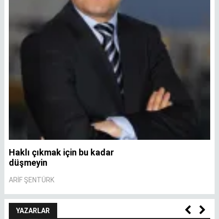
Haklı çıkmak için bu kadar
A
düşmeyin
A
ARIF ŞENTÜRK
YAZARLAR