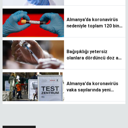
aştı
Almanya’da koronavirüs
nedeniyle toplam 120 bin
220 kişi öldü
Bağışıklığı yetersiz
olanlara dördüncü doz aşı
tavsiye edildi
Almanya'da koronavirüs
vaka sayılarında yeni
rekorlar