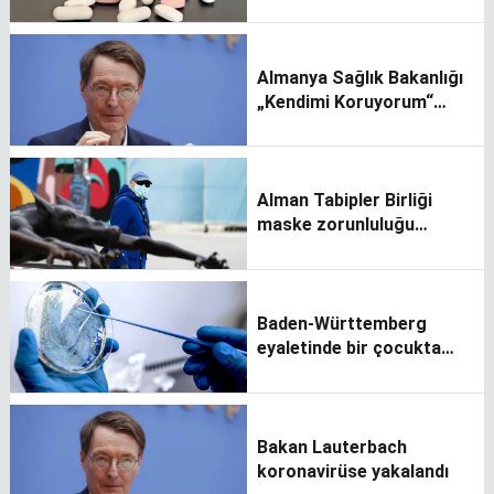
yaşanıyor
Almanya Sağlık Bakanlığı
„Kendimi Koruyorum“
kampanyası başlattı
Alman Tabipler Birliği
maske zorunluluğu
çağrısı yaptı
Baden-Württemberg
eyaletinde bir çocukta
maymun çiçeği virüsü
görüldü
Bakan Lauterbach
koronavirüse yakalandı