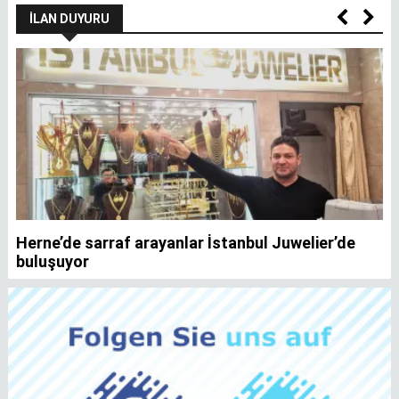
İLAN DUYURU
Herne’de sarraf arayanlar İstanbul Juwelier’de
K
buluşuyor