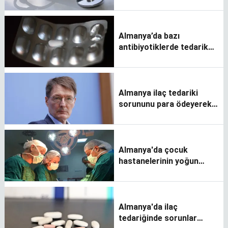
getirilen çocuklar için
katkı payı önerisi
Almanya’da bazı
antibiyotiklerde tedarik
sorunu yaşanıyor
Almanya ilaç tedariki
sorununu para ödeyerek
aşmayı planlıyor
Almanya'da çocuk
hastanelerinin yoğun
bakım üniteleri doldu
Almanya'da ilaç
tedariğinde sorunlar