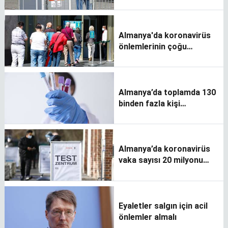
devam ediyor
Almanya'da koronavirüs
önlemlerinin çoğu
kaldırılıyor
Almanya’da toplamda 130
binden fazla kişi
koronavirüs nedeniyle
öldü
Almanya’da koronavirüs
vaka sayısı 20 milyonu
geçti
Eyaletler salgın için acil
önlemler almalı