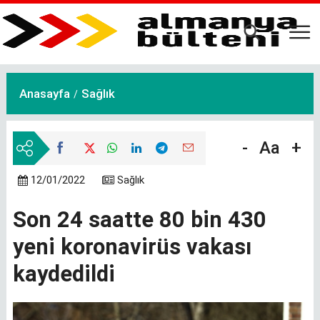
Ana
içeriğe
atla
Anasayfa
Sağlık
-
Aa
+
12/01/2022
Sağlık
Son 24 saatte 80 bin 430
yeni koronavirüs vakası
kaydedildi