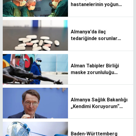
hastanelerinin yoğun
bakım üniteleri doldu
Almanya'da ilaç
tedariğinde sorunlar
yaşanıyor
Alman Tabipler Birliği
maske zorunluluğu
çağrısı yaptı
Almanya Sağlık Bakanlığı
„Kendimi Koruyorum“
kampanyası başlattı
Baden-Württemberg