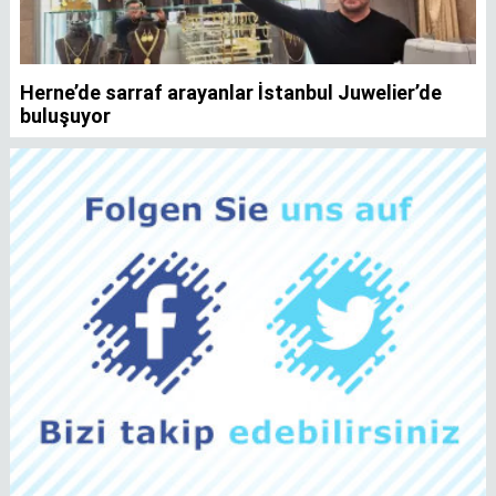
Herne’de sarraf arayanlar İstanbul Juwelier’de
K
buluşuyor