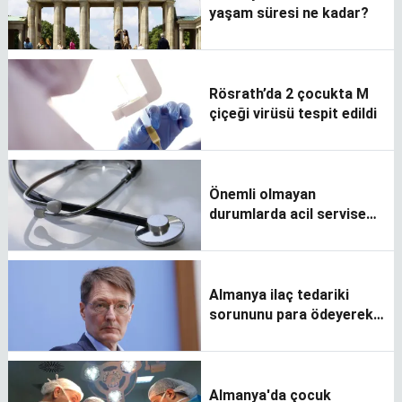
yaşam süresi ne kadar?
Rösrath’da 2 çocukta M
çiçeği virüsü tespit edildi
Önemli olmayan
durumlarda acil servise
getirilen çocuklar için
katkı payı önerisi
Almanya ilaç tedariki
sorununu para ödeyerek
aşmayı planlıyor
Almanya'da çocuk