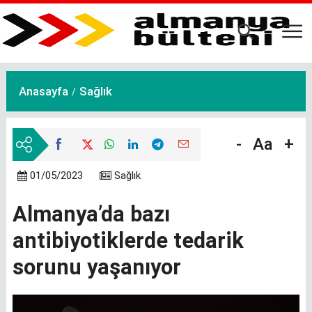
Ana
içeriğe
atla
Anasayfa
Sağlık
-
Aa
+
01/05/2023
Sağlık
Almanya’da bazı
antibiyotiklerde tedarik
sorunu yaşanıyor