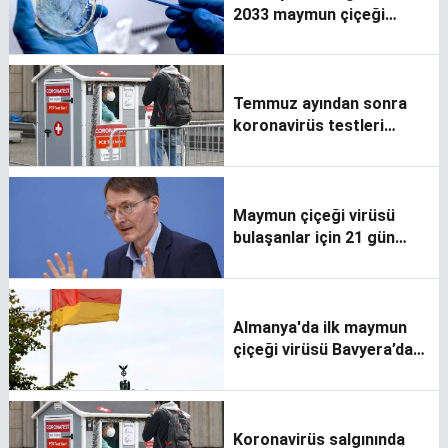
2033 maymun çiçeği
virüsü vakası görüldü
Temmuz ayından sonra
koronavirüs testleri
ücretli oluyor
Maymun çiçeği virüsü
bulaşanlar için 21 gün
karantina istedi
Almanya'da ilk maymun
çiçeği virüsü Bavyera’da
tespit edildi
Koronavirüs salgınında