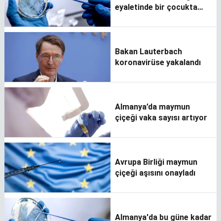
eyaletinde bir çocukta
maymun çiçeği virüsü
görüldü
Bakan Lauterbach
koronavirüse yakalandı
Almanya’da maymun
çiçeği vaka sayısı artıyor
Avrupa Birliği maymun
çiçeği aşısını onayladı
Almanya'da bu güne kadar