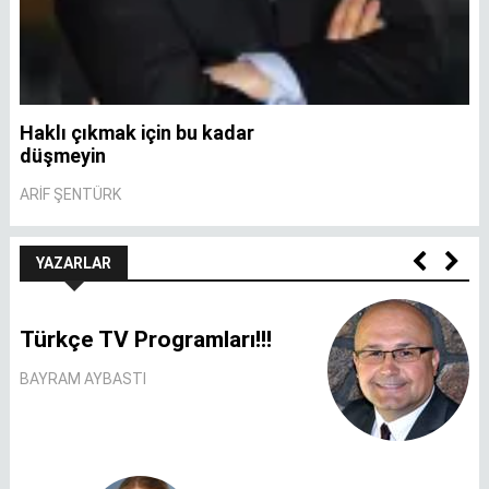
Haklı çıkmak için bu kadar
A
düşmeyin
A
ARIF ŞENTÜRK
YAZARLAR
Türkçe TV Programları!!!
BAYRAM AYBASTI