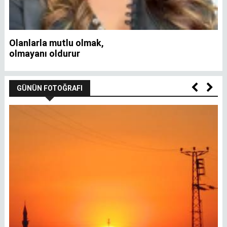
Olanlarla mutlu olmak,
İ
olmayanı oldurur
GÜNÜN FOTOĞRAFI