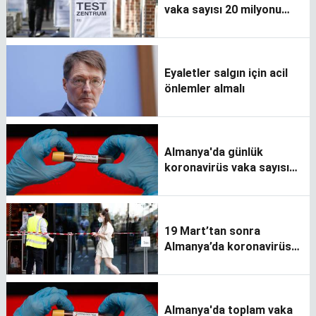
vaka sayısı 20 milyonu
geçti
Eyaletler salgın için acil
önlemler almalı
Almanya'da günlük
koronavirüs vaka sayısı
en yüksek seviyede
19 Mart’tan sonra
Almanya’da koronavirüs
tedbirleri gevşetiliyor
Almanya'da toplam vaka