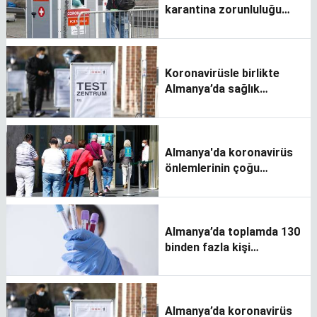
karantina zorunluluğu
devam ediyor
Koronavirüsle birlikte
Almanya’da sağlık
harcamaları arttı
Almanya'da koronavirüs
önlemlerinin çoğu
kaldırılıyor
Almanya’da toplamda 130
binden fazla kişi
koronavirüs nedeniyle
öldü
Almanya’da koronavirüs