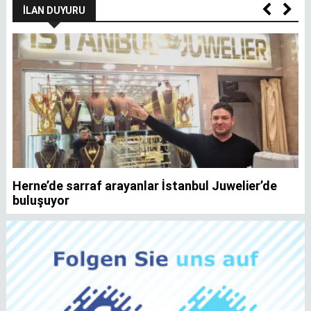
İLAN DUYURU
Herne’de sarraf arayanlar İstanbul Juwelier’de
K
buluşuyor