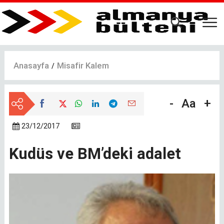
Ana
içeriğe
atla
Anasayfa
Misafir Kalem
-
Aa
+
23/12/2017
Kudüs ve BM’deki adalet