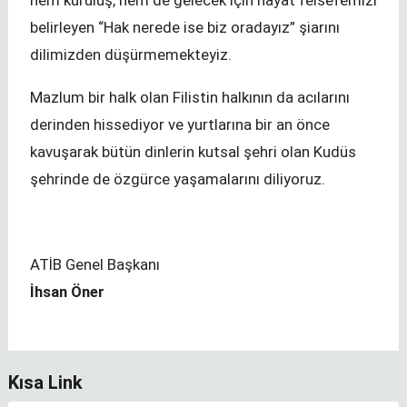
hem kuruluş, hem de gelecek için hayat felsefemizi
belirleyen “Hak nerede ise biz oradayız” şiarını
dilimizden düşürmemekteyiz.
Mazlum bir halk olan Filistin halkının da acılarını
derinden hissediyor ve yurtlarına bir an önce
kavuşarak bütün dinlerin kutsal şehri olan Kudüs
şehrinde de özgürce yaşamalarını diliyoruz.
ATİB Genel Başkanı
İhsan Öner
Kısa Link