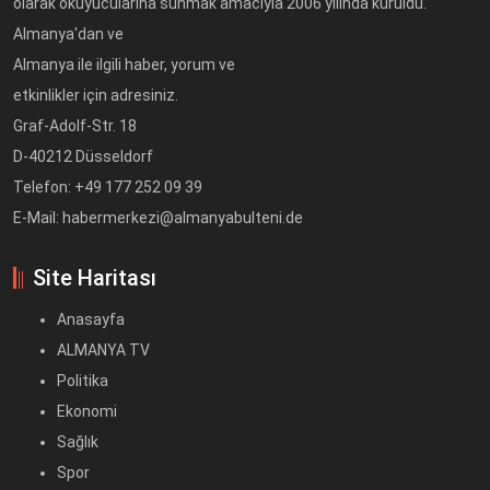
olarak okuyucularına sunmak amacıyla 2006 yılında kuruldu.
Almanya'dan ve
Almanya ile ilgili haber, yorum ve
etkinlikler için adresiniz.
Graf-Adolf-Str. 18
D-40212 Düsseldorf
Telefon: +49 177 252 09 39
E-Mail: habermerkezi@almanyabulteni.de
Site Haritası
Anasayfa
ALMANYA TV
Politika
Ekonomi
Sağlık
Spor