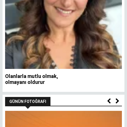
Olanlarla mutlu olmak,
İ
olmayanı oldurur
GÜNÜN FOTOĞRAFI