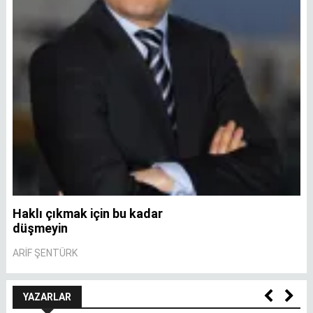
Haklı çıkmak için bu kadar
A
düşmeyin
A
ARIF ŞENTÜRK
YAZARLAR