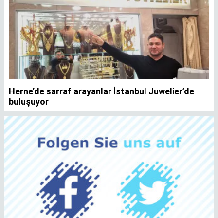
Herne’de sarraf arayanlar İstanbul Juwelier’de
K
buluşuyor