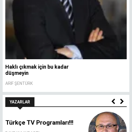
Haklı çıkmak için bu kadar
A
düşmeyin
A
ARIF ŞENTÜRK
YAZARLAR
Türkçe TV Programları!!!