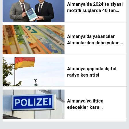
Almanya'da 2024’te siyasi
motifli suçlarda 40'tan
fazla artış kaydedildi
Almanya’da yabancılar
Almanlardan daha yüksek
kira ödüyor
Almanya çapında dijital
radyo kesintisi
Almanya‘ya iltica
edecekler kara
sınırlarından geri
çevrilecek