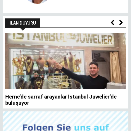
İLAN DUYURU
Herne’de sarraf arayanlar İstanbul Juwelier’de
K
buluşuyor