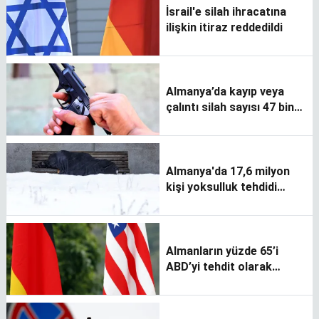
İsrail'e silah ihracatına
ilişkin itiraz reddedildi
Almanya’da kayıp veya
çalıntı silah sayısı 47 bin
335
Almanya'da 17,6 milyon
kişi yoksulluk tehdidi
altında
Almanların yüzde 65’i
ABD’yi tehdit olarak
görüyor