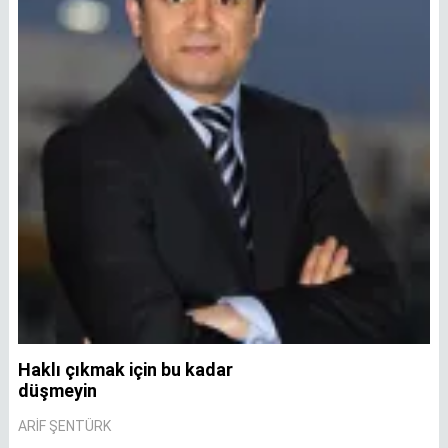
Haklı çıkmak için bu kadar
A
düşmeyin
A
ARIF ŞENTÜRK