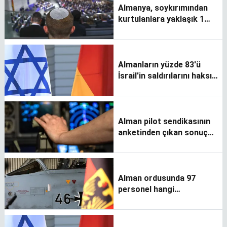
Almanya, soykırımından
kurtulanlara yaklaşık 1
milyar Euro ödeyecek
Almanların yüzde 83'ü
İsrail'in saldırılarını haksız
buluyor
Alman pilot sendikasının
anketinden çıkan sonuç
korkutuyor
Alman ordusunda 97
personel hangi
eylemlerden dolayı
görevden alındı?