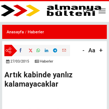
Ana
içeriğe
atla
Anasayfa
Haberler
-
Aa
+
27/03/2015
Haberler
Artık kabinde yanlız
kalamayacaklar