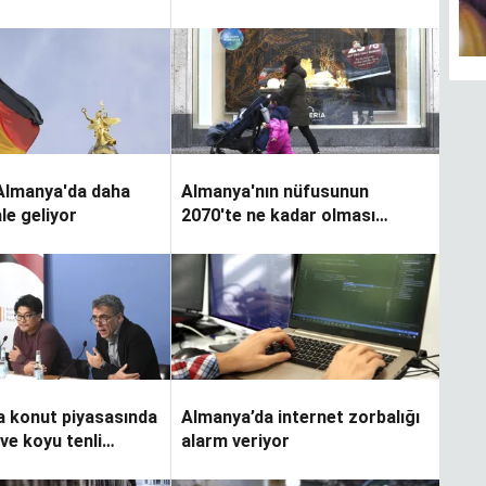
 Almanya'da daha
Almanya'nın nüfusunun
le geliyor
2070'te ne kadar olması
bekleniyor?
a konut piyasasında
Almanya’da internet zorbalığı
e koyu tenli
alarm veriyor
stematik ayrımcılık