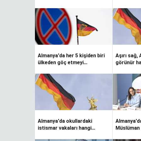
Almanya'da her 5 kişiden biri
Aşırı sağ,
ülkeden göç etmeyi
görünür ha
düşünüyor
Almanya'da okullardaki
Almanya'd
istismar vakaları hangi
Müslüman v
seviyede?
kişilere si