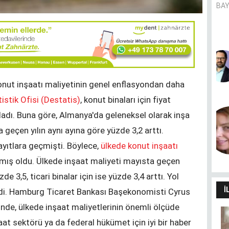
BAY
Pandemie und Migrationshintergrund
- (k)ein Zusammenhang?
CANER AVER
onut inşaatı maliyetinin genel enflasyondan daha
istik Ofisi (Destatis)
, konut binaları için fiyat
yımladı. Buna göre, Almanya'da geleneksel olarak inşa
Dilimin sınırları dünyamın
sınırlarıdır
a geçen yılın aynı ayına göre yüzde 3,2 arttı.
HÜLYA SANCAK
kayıtlara geçmişti. Böylece,
ülkede konut inşaatı
mış oldu. Ülkede inşaat maliyeti mayısta geçen
zde 3,5, ticari binalar için ise yüzde 3,4 arttı. Yol
İ
erdi. Hamburg Ticaret Bankası Başekonomisti Cyrus
inde, ülkede inşaat maliyetlerinin önemli ölçüde
aat sektörü ya da federal hükümet için iyi bir haber