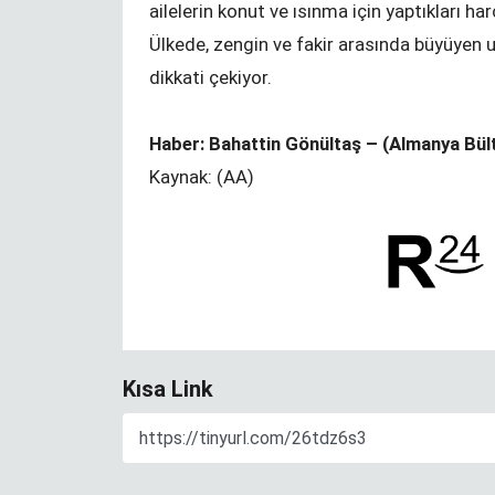
ailelerin konut ve ısınma için yaptıkları har
Ülkede, zengin ve fakir arasında büyüye
dikkati çekiyor.
Haber: Bahattin Gönültaş – (Almanya Bült
Kaynak: (AA)
Kısa Link
n
Hiçbir şey
veremiyorsan, ilha