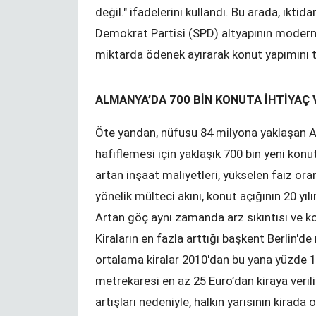
hijyen paketi
değil." ifadelerini kullandı. Bu arada, iktid
Demokrat Partisi (SPD) altyapının modern
miktarda ödenek ayırarak konut yapımını t
ALMANYA’DA 700 BİN KONUTA İHTİYAÇ 
Öte yandan, nüfusu 84 milyona yaklaşan A
hafiflemesi için yaklaşık 700 bin yeni kon
artan inşaat maliyetleri, yükselen faiz ora
yönelik mülteci akını, konut açığının 20 yı
Artan göç aynı zamanda arz sıkıntısı ve k
Kiraların en fazla arttığı başkent Berlin'
ortalama kiralar 2010'dan bu yana yüzde 11
metrekaresi en az 25 Euro’dan kiraya verili
rinde eğitim
Kündigung während der
Corona-Krise?
artışları nedeniyle, halkın yarısının kira