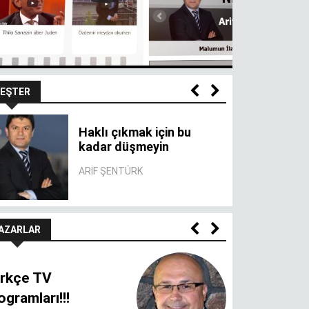
EŞTER
Haklı çıkmak için bu
kadar düşmeyin
ARIF ŞENTÜRK
AZARLAR
rkçe TV
ogramları!!!