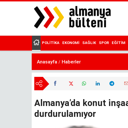
Ana
içeriğe
atla
POLITIKA
EKONOMI
SAĞLIK
SPOR
EĞITIM
Main
menu
Anasayfa
Haberler
Almanya’da konut inşaa
durdurulamıyor