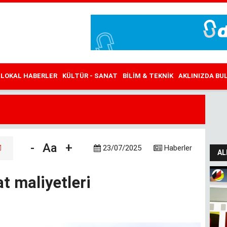
LOKAL HABERLER
KÜLTÜR - SANAT
BILIM & TEKNIK
AKLINIZDA B
-
Aa
+
23/07/2025
Haberler
AL
t maliyetleri