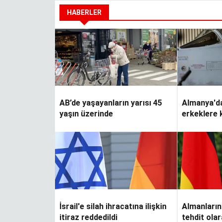
ver…
HABERLER
Yapraklar terkedince
AB’de yaşayanların yarısı 45
Almanya'da
yaşın üzerinde
erkeklere 
İsrail'e silah ihracatına ilişkin
Almanların
itiraz reddedildi
tehdit ola