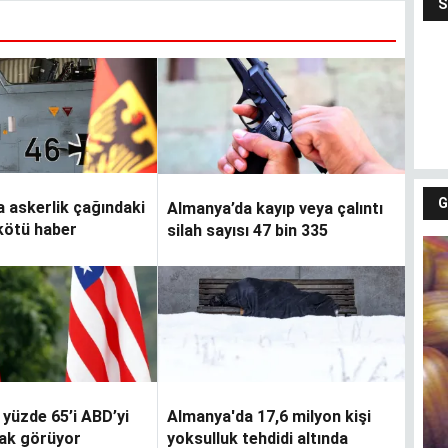
G
 askerlik çağındaki
Almanya’da kayıp veya çalıntı
kötü haber
silah sayısı 47 bin 335
 yüzde 65’i ABD’yi
Almanya'da 17,6 milyon kişi
Fındıkların keyfi
Gü
rak görüyor
yoksulluk tehdidi altında