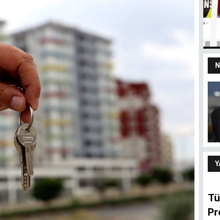
N
yız
100 yaşındaki
devletten 18’lik
delikanlı refleksi
ARIF ŞENTÜRK
Y
Tü
Pr