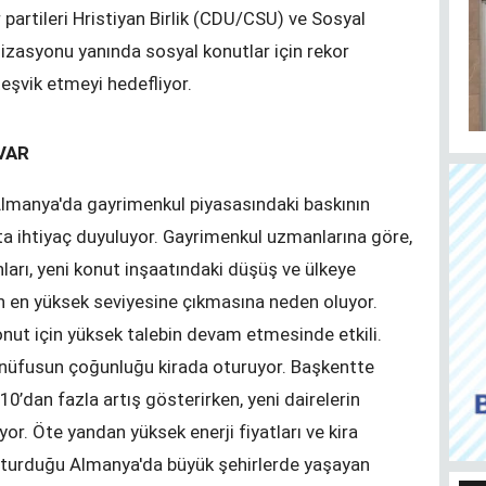
ar partileri Hristiyan Birlik (CDU/CSU) ve Sosyal
izasyonu yanında sosyal konutlar için rekor
eşvik etmeyi hedefliyor.
VAR
Almanya’da taşınmaz satmayı ve almayı
Her
düşünenler bu haberi okusun
Ju
lmanya'da gayrimenkul piyasasındaki baskının
uta ihtiyaç duyuluyor. Gayrimenkul uzmanlarına göre,
nları, yeni konut inşaatındaki düşüş ve ülkeye
lın en yüksek seviyesine çıkmasına neden oluyor.
onut için yüksek talebin devam etmesinde etkili.
de nüfusun çoğunluğu kirada oturuyor. Başkentte
M
0’dan fazla artış gösterirken, yeni dairelerin
yor. Öte yandan yüksek enerji fiyatları ve kira
Yaşarken efsaneleşen
Almanya Türk Toplumu
da oturduğu Almanya'da büyük şehirlerde yaşayan