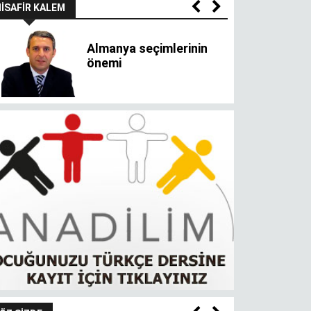
ÖZ SIZDE
Olanlarla mutlu olmak,
olmayanı oldurur