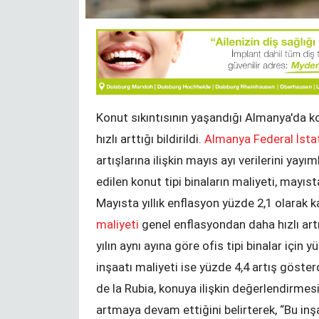
Bir Durak - NRW Seçimleri
KENAN MORTAN
Konut sıkıntısının yaşandığı Almanya'da k
hızlı arttığı bildirildi.
Almanya Federal İstat
artışlarına ilişkin mayıs ayı verilerini ya
Değişim ve Süreklilik
edilen konut tipi binaların maliyeti, mayıst
YUNUS ULUSOY
Mayısta yıllık enflasyon yüzde 2,1 olarak 
maliyeti
genel enflasyondan daha hızlı art
yılın aynı ayına göre ofis tipi binalar için yü
inşaatı maliyeti ise yüzde 4,4 artış göst
de la Rubia, konuya ilişkin değerlendirmes
zel okuma
YTB‘den izincilere Sırbistan sınırında
artmaya devam ettiğini belirterek, “Bu inş