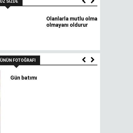
ÜNÜN FOTOĞRAFI
Gül üstünde 
n batımı