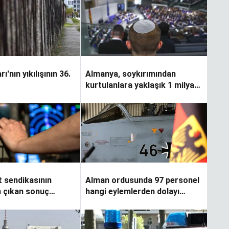
ı'nın yıkılışının 36.
Almanya, soykırımından
kurtulanlara yaklaşık 1 milyar
Euro ödeyecek
t sendikasının
Alman ordusunda 97 personel
 çıkan sonuç
hangi eylemlerden dolayı
r
görevden alındı?