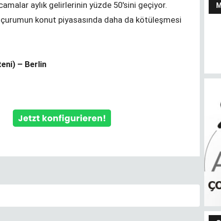
camalar aylık gelirlerinin yüzde 50'sini geçiyor.
n uçurumun konut piyasasında daha da kötüleşmesi
eni) – Berlin
S
Bendeki ben
m