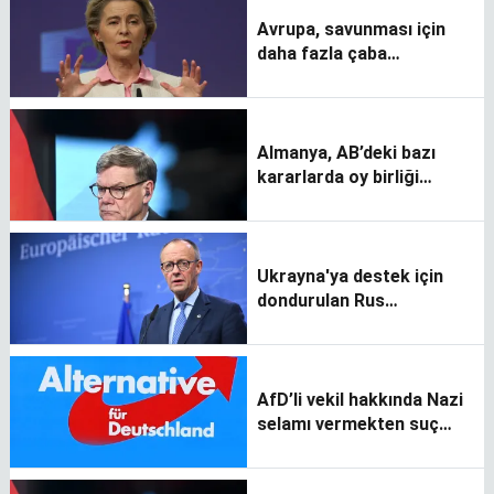
Avrupa, savunması için
daha fazla çaba
göstermeli
Almanya, AB’deki bazı
kararlarda oy birliği
ilkesinin kaldırılmasını
istiyor
Ukrayna'ya destek için
dondurulan Rus
varlıklarının kullanılmasını
önerdi
AfD’li vekil hakkında Nazi
selamı vermekten suç
duyurusu