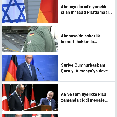
Almanya İsrail’e yönelik
silah ihracatı kısıtlamasını
kaldırıyor
Almanya'da askerlik
hizmeti hakkında
tartışmalar
Suriye Cumhurbaşkanı
Şara'yı Almanya'ya davet
etti
AB'ye tam üyelikte kısa
zamanda ciddi mesafe
alabiliriz