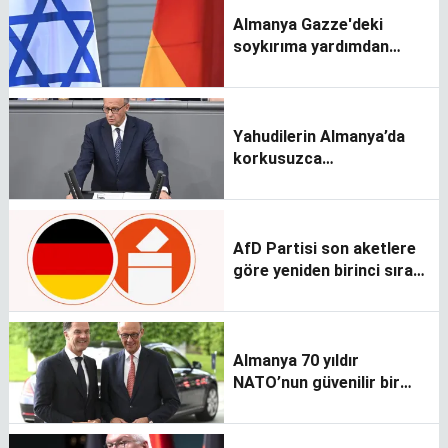
Almanya Gazze'deki
soykırıma yardımdan
suçlu bulunabilir
Yahudilerin Almanya’da
korkusuzca
yaşayabilmeleri için
çalışacağız
AfD Partisi son aketlere
göre yeniden birinci sıraya
yükseldi
Almanya 70 yıldır
NATO’nun güvenilir bir
üyesi