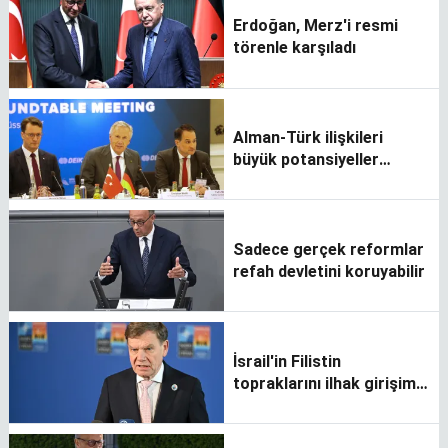
Erdoğan, Merz'i resmi
törenle karşıladı
Alman-Türk ilişkileri
büyük potansiyeller
barındırıyor
Sadece gerçek reformlar
refah devletini koruyabilir
İsrail'in Filistin
topraklarını ilhak girişimi
çözüm şansını baltalıyor