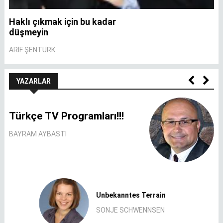
Haklı çıkmak için bu kadar
A
düşmeyin
A
ARIF ŞENTÜRK
YAZARLAR
Türkçe TV Programları!!!
BAYRAM AYBASTI
Unbekanntes Terrain
SONJE SCHWENNSEN