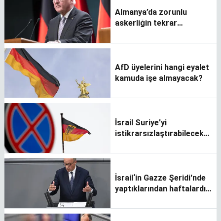
Almanya’da zorunlu
askerliğin tekrar
uygulanmasını istedi
AfD üyelerini hangi eyalet
kamuda işe almayacak?
İsrail Suriye'yi
istikrarsızlaştırabilecek
adımlardan kaçınmalı
İsrail‘in Gazze Şeridi'nde
yaptıklarından haftalardır
hoşnut değilim