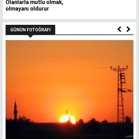
Olanlarla mutlu olmak,
İ
olmayanı oldurur
GÜNÜN FOTOĞRAFI