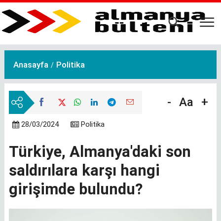
Ana
içeriğe
atla
Anasayfa
Politika
-
Aa
+
28/03/2024
Politika
Türkiye, Almanya'daki son
saldırılara karşı hangi
girişimde bulundu?