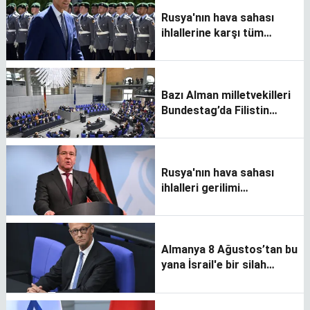
Rusya'nın hava sahası
ihlallerine karşı tüm
önlemleri alacağız
Bazı Alman milletvekilleri
Bundestag’da Filistin
bayrağı açtı
Rusya'nın hava sahası
ihlalleri gerilimi
tırmandırma tuzağıdır
Almanya 8 Ağustos’tan bu
yana İsrail'e bir silah
satışını onaylamadı