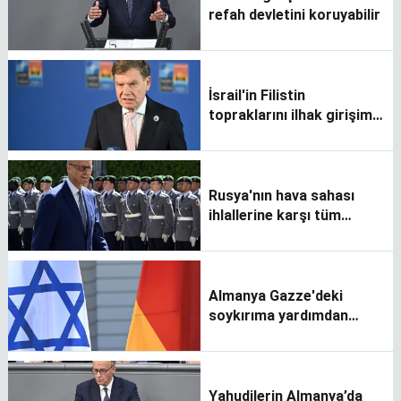
refah devletini koruyabilir
İsrail'in Filistin
topraklarını ilhak girişimi
çözüm şansını baltalıyor
Rusya'nın hava sahası
ihlallerine karşı tüm
önlemleri alacağız
Almanya Gazze'deki
soykırıma yardımdan
suçlu bulunabilir
Yahudilerin Almanya’da