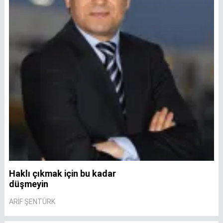
Haklı çıkmak için bu kadar
A
düşmeyin
A
ARIF ŞENTÜRK