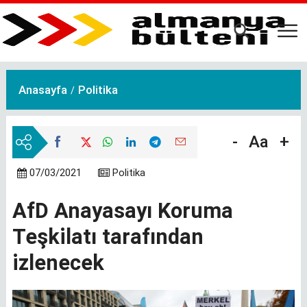
Ana
içeriğe
atla
Anasayfa
Politika
-
Aa
+
07/03/2021
Politika
AfD Anayasayı Koruma
Teşkilatı tarafından
izlenecek