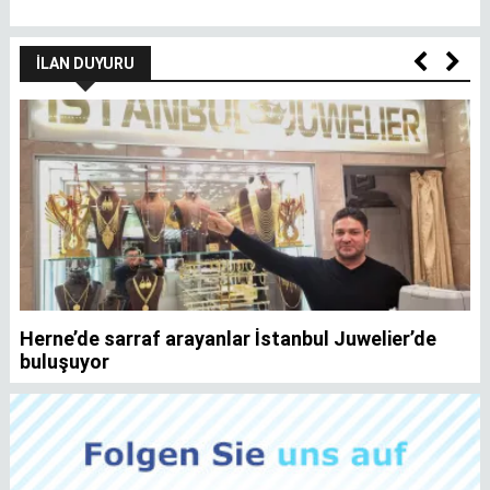
İLAN DUYURU
Herne’de sarraf arayanlar İstanbul Juwelier’de
K
buluşuyor