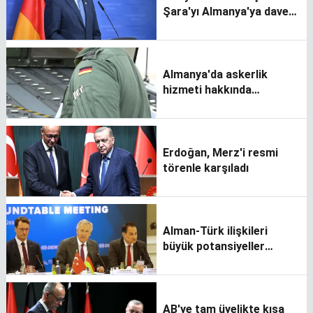
Şara'yı Almanya'ya davet
etti
Almanya'da askerlik
hizmeti hakkında
tartışmalar
Erdoğan, Merz'i resmi
törenle karşıladı
Alman-Türk ilişkileri
büyük potansiyeller
barındırıyor
AB'ye tam üyelikte kısa