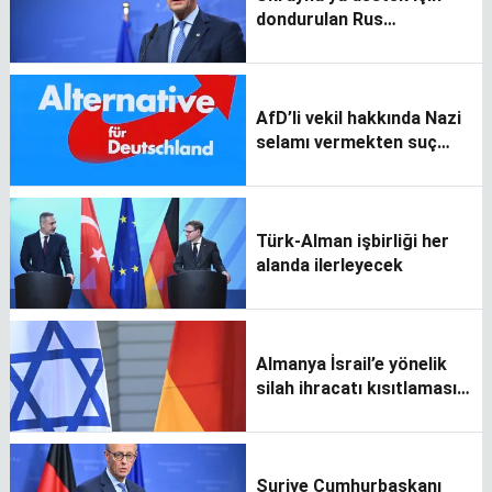
dondurulan Rus
varlıklarının kullanılmasını
önerdi
AfD’li vekil hakkında Nazi
selamı vermekten suç
duyurusu
Türk-Alman işbirliği her
alanda ilerleyecek
Almanya İsrail’e yönelik
silah ihracatı kısıtlamasını
kaldırıyor
Suriye Cumhurbaşkanı