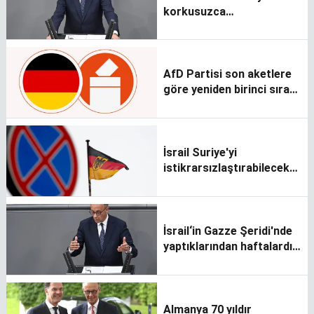
korkusuzca
yaşayabilmeleri için
çalışacağız
AfD Partisi son aketlere
göre yeniden birinci sıraya
yükseldi
İsrail Suriye'yi
istikrarsızlaştırabilecek
adımlardan kaçınmalı
İsrail‘in Gazze Şeridi'nde
yaptıklarından haftalardır
hoşnut değilim
Almanya 70 yıldır