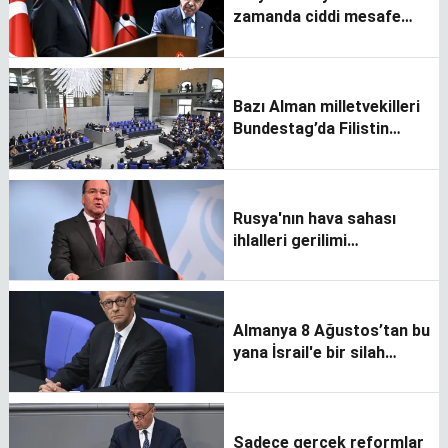
zamanda ciddi mesafe
alabiliriz
Bazı Alman milletvekilleri
Bundestag’da Filistin
bayrağı açtı
Rusya'nın hava sahası
ihlalleri gerilimi
tırmandırma tuzağıdır
Almanya 8 Ağustos’tan bu
yana İsrail'e bir silah
satışını onaylamadı
Sadece gerçek reformlar