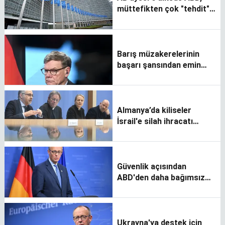
müttefikten çok "tehdit"
olarak görülüyor
Barış müzakerelerinin
başarı şansından emin
değiliz
Almanya’da kiliseler
İsrail'e silah ihracatı
yapılmaması çağrısı yaptı
Güvenlik açısından
ABD'den daha bağımsız
hale gelmeliyiz
Ukrayna'ya destek için