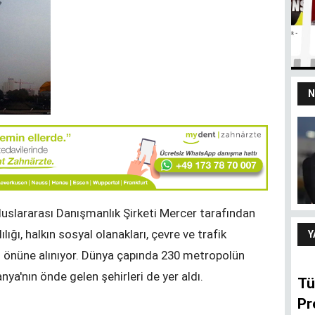
N
yız
100 yaşındaki
devletten 18’lik
delikanlı refleksi
ARIF ŞENTÜRK
Uluslararası Danışmanlık Şirketi Mercer tarafından
ığı, halkın sosyal olanakları, çevre ve trafik
Y
göz önüne alınıyor. Dünya çapında 230 metropolün
a'nın önde gelen şehirleri de yer aldı.
Tü
Pr