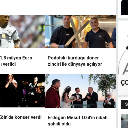
1,8 milyon Euro
Podolski kurduğu döner
 verildi
zinciri ile dünyaya açılıyor
S
Köln‘de konser verdi
Erdoğan Mesut Özil’in nikah
Bendeki ben
şahidi oldu
m