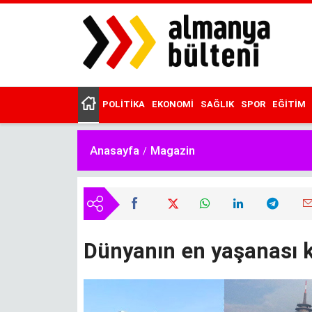
Ana
içeriğe
atla
POLITIKA
EKONOMI
SAĞLIK
SPOR
EĞITIM
Main
menu
Anasayfa
Magazin
Dünyanın en yaşanası k