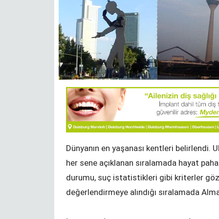
ınız,
Çakallığın farkında
r !
ARIF ŞENTÜRK
RK
Dünyanın en yaşanası kentleri belirlendi. 
her sene açıklanan sıralamada hayat pahalıl
durumu, suç istatistikleri gibi kriterler 
değerlendirmeye alındığı sıralamada Almany