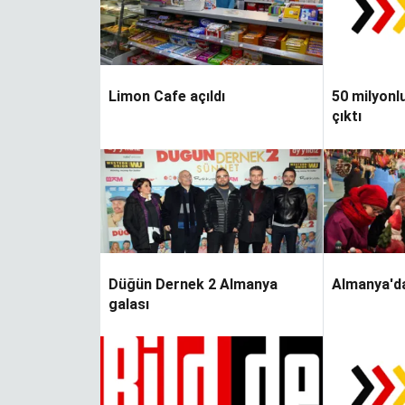
Limon Cafe açıldı
50 milyon
çıktı
Düğün Dernek 2 Almanya
Almanya'da 
galası