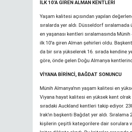
İLK 10'A GİREN ALMAN KENTLERİ
Yaşam kalitesi açısından yapılan değerle
sıralarda yer aldı. Düsseldorf sıralamada 
en yaşanası kentleri sıralamasında Münih 4
Bir Durak - NRW Seçimleri
ilk 10'a giren Alman şehirleri oldu. Başken
KENAN MORTAN
da bir sıra yükselerek 16. sırada kendine 
göre, önde gelen Doğu Almanya kentlerinde
Değişim ve Süreklilik
VİYANA BİRİNCİ, BAĞDAT SONUNCU
YUNUS ULUSOY
Münih Almanya'nın yaşam kalitesi en yüksek
Viyana hayat kalitesi en yüksek kent olrak b
sıradaki Auckland kentleri takip ediyor. 23
Irak'ın başkenti Bağdat yer aldı. Sıralama 
kişilerin çeşitli kategorilere dair sorulara
zel okuma
YTB‘den izincilere Sırbistan sınırında