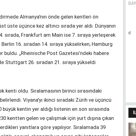
BAY
ndirmede Almanya'nın önde gelen kentleri ön
üst üste üçünce kez altıncı sırada yer aldı. Dünyanın
Pandemie und Migrationshintergrund
. sırada, Frankfurt am Main ise 7. sıraya yerleşerek
- (k)ein Zusammenhang?
t Berlin 16. sıradan 14. sıraya yükselirken, Hamburg
CANER AVER
yer buldu. „Rheinische Post Gazetesi’ndeki habere
 Stuttgart 26. sıradan 21. sıraya yükseldi.
Dilimin sınırları dünyamın
sınırlarıdır
HÜLYA SANCAK
 kenti oldu. Sıralamasının birinci sırasındaki
elirlendi. Viyana'yı ikinci sıradaki Zürih ve üçüncü
0 büyük kentin yer aldığı listenin en son sırasında
İ
230 kentten gelen ve çalışmak için yurt dışına çıkan
 verdikleri yanıtlara göre yapılıyor. Sıralamada 39