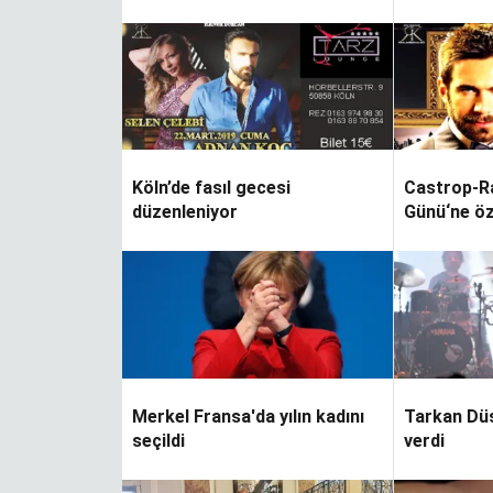
ver…
Köln’de fasıl gecesi
Castrop-Ra
Yapraklar terkedince
düzenleniyor
Günü‘ne öz
Merkel Fransa'da yılın kadını
Tarkan Dü
seçildi
verdi