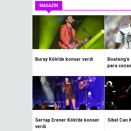
MAGAZIN
Buray Köln’de konser verdi
Boateng’e 
para cezası
Sertap Erener Köln’de konser
Sibel Can 
n
Hiçbir şey
verdi
veremiyorsan, ilha