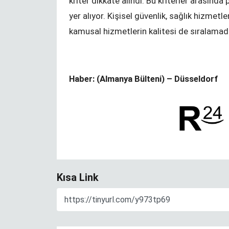
kriter dikkate alındı. Bu kriterler arasında
hijyen paketi
yer alıyor. Kişisel güvenlik, sağlık hizmetl
kamusal hizmetlerin kalitesi de sıralamada 
Haber: (Almanya Bülteni) – Düsseldorf
Kısa Link
rinde eğitim
Kündigung während der
Corona-Krise?