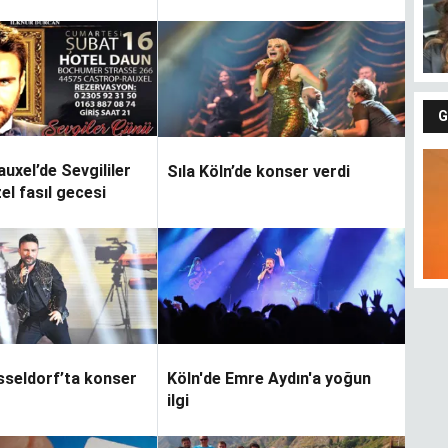
G
uxel’de Sevgililer
Sıla Köln’de konser verdi
el fasıl gecesi
sseldorf’ta konser
Köln'de Emre Aydın'a yoğun
ilgi
Fındıkların keyfi
Gü