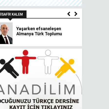
ÖZ SIZDE
Olanlarla mutlu olmak,
olmayanı oldurur