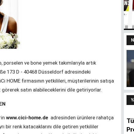
N
yız
100 yaşındaki
, porselen ve bone yemek takımlarıyla artık
devletten 18’lik
delikanlı refleksi
ße 173 D - 40468 Düsseldorf adresindeki
ARIF ŞENTÜRK
HOME firmasının yetkilileri, müşterilerinin satışa
örerek satın alabileceklerini dile getiriyorlar.
Y
DEN
rin
www.cici-home.de
adresinden ürünlere rahatça
Tü
ı bir renk katacaklarını dile getiren yetkililer
Pr