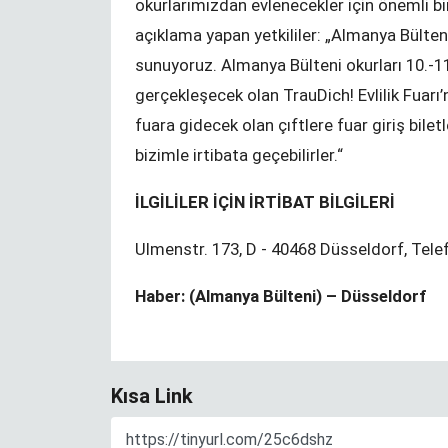
okurlarımızdan evlenecekler için önemli bir 
açıklama yapan yetkililer: „Almanya Bülteni
sunuyoruz. Almanya Bülteni okurları 10.-1
gerçekleşecek olan TrauDich! Evlilik Fuarı
Bir Durak - NRW Seçimleri
fuara gidecek olan çıftlere fuar giriş biletl
KENAN MORTAN
bizimle irtibata geçebilirler.“
İLGİLİLER İÇİN İRTİBAT BİLGİLERİ
Değişim ve Süreklilik
Ulmenstr. 173, D - 40468 Düsseldorf, Tele
YUNUS ULUSOY
Haber: (Almanya Bülteni) – Düsseldorf
Kısa Link