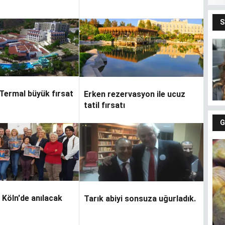
G
Gü
Termal büyük fırsat
Erken rezervasyon ile ucuz
tatil fırsatı
 Köln'de anılacak
Tarık abiyi sonsuza uğurladık.
Fındıkların keyfi