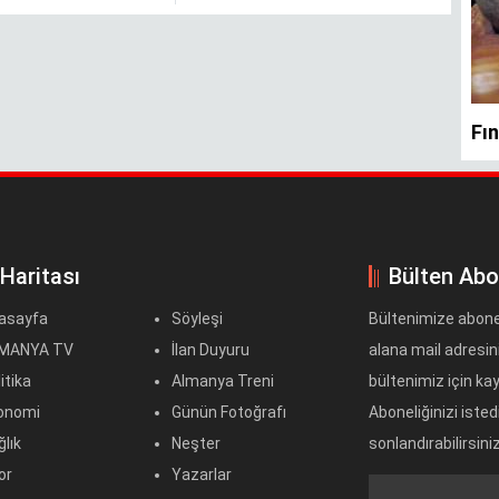
 Haritası
Bülten Abo
asayfa
Söyleşi
Bültenimize abone
MANYA TV
İlan Duyuru
alana mail adresini
itika
Almanya Treni
bültenimiz için kayd
onomi
Günün Fotoğrafı
Aboneliğinizi iste
lık
Neşter
sonlandırabilirsiniz
or
Yazarlar
Text
itim
Misafir Kalem
Field
al Haberler
Söz Sizde
tür - Sanat
Video Galeri
im & Teknik
Almanyayı Tanıyalım
lınızda Bulunsun
Nachrichten