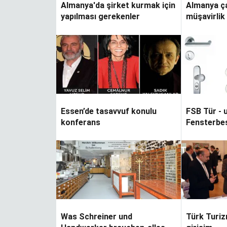
Almanya'da şirket kurmak için
Almanya ça
yapılması gerekenler
müşavirlik
Essen’de tasavvuf konulu
FSB Tür - 
konferans
Fensterbe
n
Hiçbir şey
Was Schreiner und
Türk Turiz
veremiyorsan, ilha