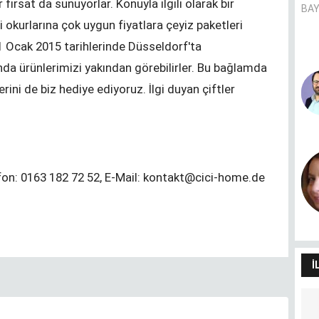
fırsat da sunuyorlar. Konuyla ilgili olarak bir
BAY
 okurlarına çok uygun fiyatlara çeyiz paketleri
1 Ocak 2015 tarihlerinde Düsseldorf'ta
’nda ürünlerimizi yakından görebilirler. Bu bağlamda
Pandemie und Migrationshintergrund
U
erini de biz hediye ediyoruz. İlgi duyan çiftler
- (k)ein Zusammenhang?
S
CANER AVER
Dilimin sınırları dünyamın
I
fon: 0163 182 72 52, E-Mail: kontakt@cici-home.de
sınırlarıdır
S
HÜLYA SANCAK
İ
Her