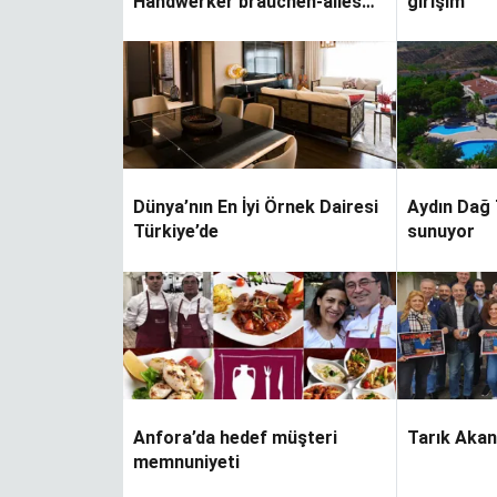
Handwerker brauchen-alles
girişim
ver…
aus einer Hand
Yapraklar terkedince
Dünya’nın En İyi Örnek Dairesi
Aydın Dağ 
Türkiye’de
sunuyor
Anfora’da hedef müşteri
Tarık Akan
memnuniyeti