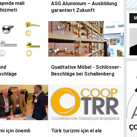
pında mali
ASG Aluminium – Ausbildung
 hizmeti
garantiert Zukunft
und
Qualitative Möbel - Schlösser-
schläge
Beschläge bei Schallenberg
S
Bendeki ben
mi için önemli
Türk turizmi için el ele
m