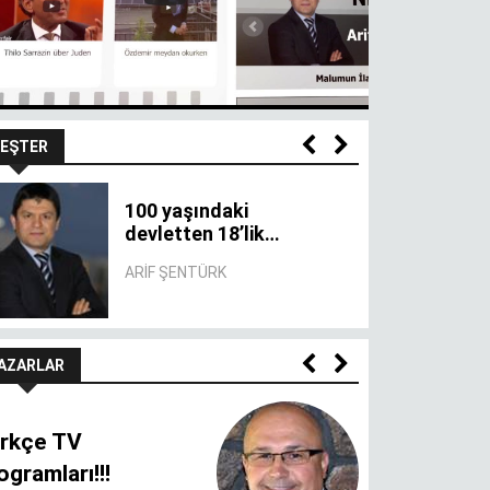
EŞTER
Haklı çıkmak için bu
kadar düşmeyin
ARIF ŞENTÜRK
AZARLAR
rkçe TV
ogramları!!!