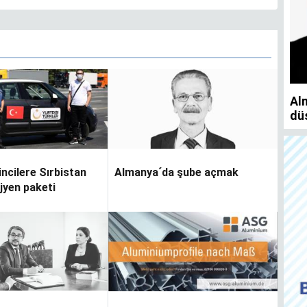
Ju
Almanya’da taşınmaz satmayı ve almayı
düşünenler bu haberi okusun
incilere Sırbistan
Almanya´da şube açmak
ijyen paketi
M
Yaşarken efsaneleşen
Almanya Türk Toplumu