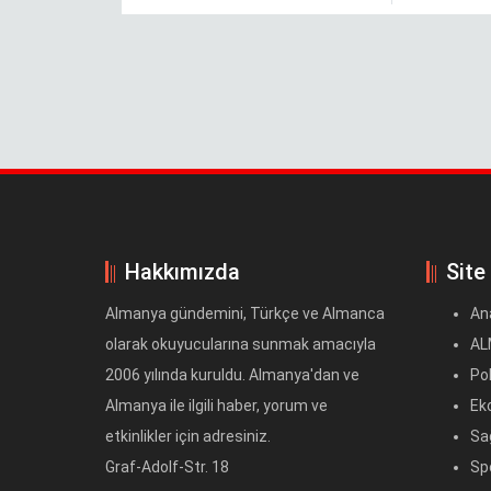
Hakkımızda
Site
Almanya gündemini, Türkçe ve Almanca
An
olarak okuyucularına sunmak amacıyla
AL
2006 yılında kuruldu. Almanya'dan ve
Pol
Almanya ile ilgili haber, yorum ve
Ek
etkinlikler için adresiniz.
Sağ
Graf-Adolf-Str. 18
Sp
D-40212 Düsseldorf
Eğ
Telefon: +49 177 252 09 39
Lok
E-Mail: habermerkezi@almanyabulteni.de
Kül
Bil
Ak