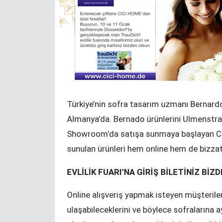
ınız,
Çakallığın farkında
Türkiye’nin sofra tasarım uzmanı Bernardo
r !
ARIF ŞENTÜRK
Almanya’da. Bernado ürünlerini Ulmenstra
RK
Showroom’da satışa sunmaya başlayan CiCi 
sunulan ürünleri hem online hem de bizzat g
EVLİLİK FUARI’NA GİRİŞ BİLETİNİZ BİZ
Online alışveriş yapmak isteyen müşterile
ulaşabileceklerini ve böylece sofralarına ayr