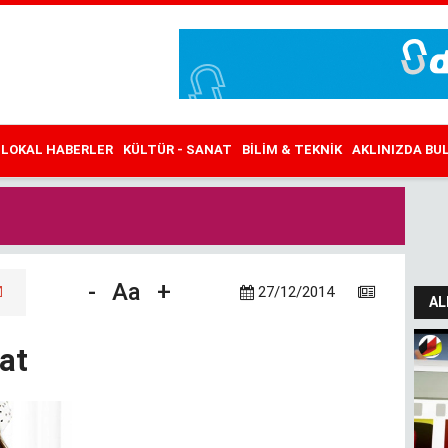
LOKAL HABERLER
KÜLTÜR - SANAT
BILIM & TEKNIK
AKLINIZDA B
-
Aa
+
27/12/2014
AL
sat