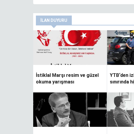
İLAN DUYURU
zel okuma
YTB‘den izincilere Sırbistan sınırında
hijyen paketi
İstiklal Marşı resim ve güzel
YTB‘den iz
okuma yarışması
sınırında h
rinde eğitim
Kündigung während der
Corona-Krise?