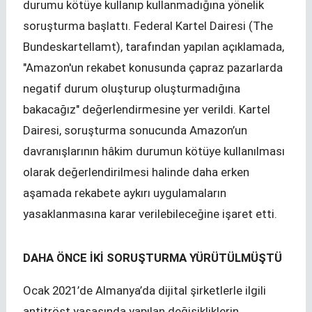
durumu kötüye kullanıp kullanmadığına yönelik
soruşturma başlattı. Federal Kartel Dairesi (The
Bundeskartellamt), tarafından yapılan açıklamada,
"Amazon'un rekabet konusunda çapraz pazarlarda
negatif durum oluşturup oluşturmadığına
bakacağız" değerlendirmesine yer verildi. Kartel
Dairesi, soruşturma sonucunda Amazon’un
davranışlarının hâkim durumun kötüye kullanılması
olarak değerlendirilmesi halinde daha erken
aşamada rekabete aykırı uygulamaların
yasaklanmasına karar verilebileceğine işaret etti.
DAHA ÖNCE İKİ SORUŞTURMA YÜRÜTÜLMÜŞTÜ
Ocak 2021’de Almanya’da dijital şirketlerle ilgili
antitröst yasasında yapılan değişikliklerin