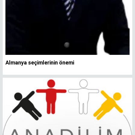
Almanya seçimlerinin önemi