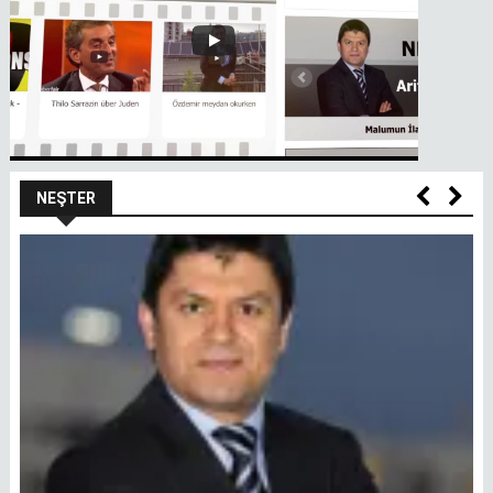
NEŞTER