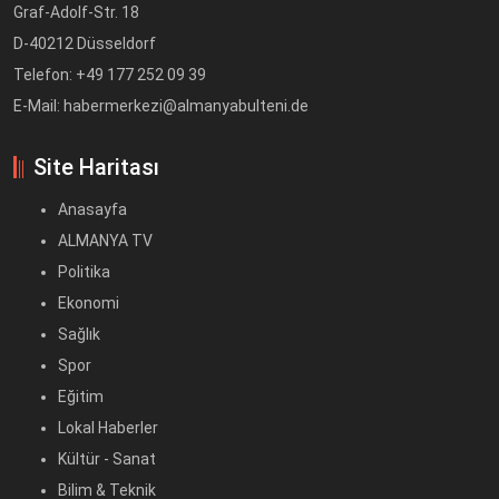
Graf-Adolf-Str. 18
D-40212 Düsseldorf
Telefon: +49 177 252 09 39
E-Mail: habermerkezi@almanyabulteni.de
Site Haritası
Anasayfa
ALMANYA TV
Politika
Ekonomi
Sağlık
Spor
Eğitim
Lokal Haberler
Kültür - Sanat
Bilim & Teknik