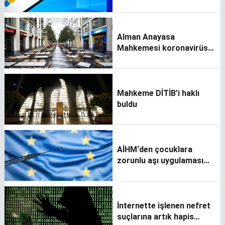
başlatıldı
Alman Anayasa
Mahkemesi koronavirüs
tedbirlerini anayasaya
uygun buldu
Mahkeme DİTİB’i haklı
buldu
AİHM‘den çocuklara
zorunlu aşı uygulaması
kararı
İnternette işlenen nefret
suçlarına artık hapis