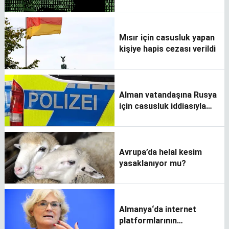
cezası var
Mısır için casusluk yapan
kişiye hapis cezası verildi
Alman vatandaşına Rusya
için casusluk iddiasıyla
dava açıldı
Avrupa’da helal kesim
yasaklanıyor mu?
Almanya‘da internet
platformlarının