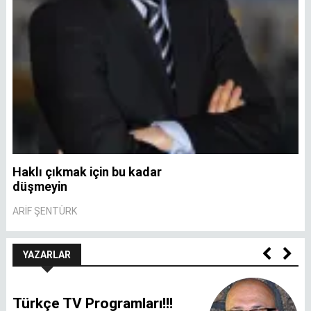
Haklı çıkmak için bu kadar
A
düşmeyin
A
ARIF ŞENTÜRK
YAZARLAR
Türkçe TV Programları!!!