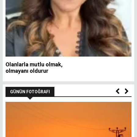
Olanlarla mutlu olmak,
İ
olmayanı oldurur
GÜNÜN FOTOĞRAFI