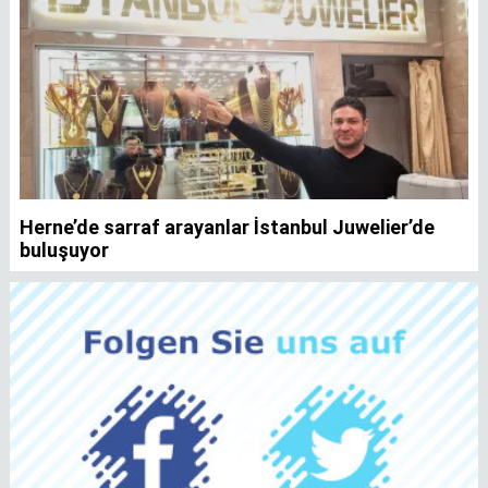
Herne’de sarraf arayanlar İstanbul Juwelier’de
K
buluşuyor