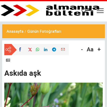
Ana
içeriğe
atla
Anasayfa
Günün Fotoğrafları
-
Aa
+
Askıda aşk