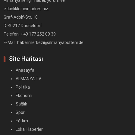
Almanya ile ilgili haber, yorum ve
etkinlikler için adresiniz.
Graf-Adolf-Str. 18
D-40212 Düsseldorf
Telefon: +49 177 252 09 39
E-Mail: habermerkezi@almanyabulteni.de
Site Haritası
Anasayfa
ALMANYA TV
Politika
Ekonomi
Sağlık
Spor
Eğitim
Lokal Haberler