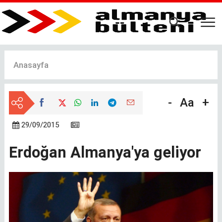
Ana
içeriğe
atla
Anasayfa
-
Aa
+
29/09/2015
Erdoğan Almanya'ya geliyor