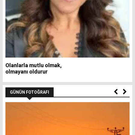
Olanlarla mutlu olmak,
İ
olmayanı oldurur
GÜNÜN FOTOĞRAFI