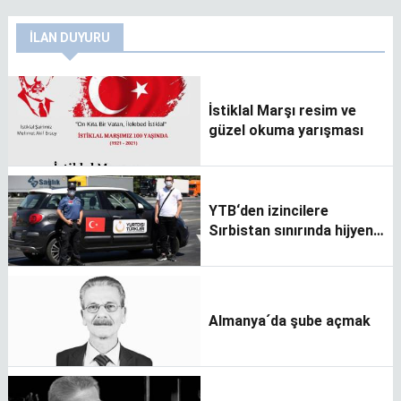
İLAN DUYURU
İstiklal Marşı resim ve
güzel okuma yarışması
YTB‘den izincilere
Sırbistan sınırında hijyen
paketi
Almanya´da şube açmak