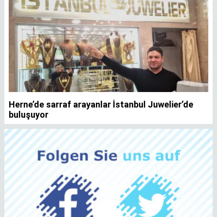
Herne’de sarraf arayanlar İstanbul Juwelier’de
K
buluşuyor