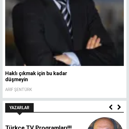
Haklı çıkmak için bu kadar
A
düşmeyin
A
ARIF ŞENTÜRK
YAZARLAR
Türkçe TV Programları!!!