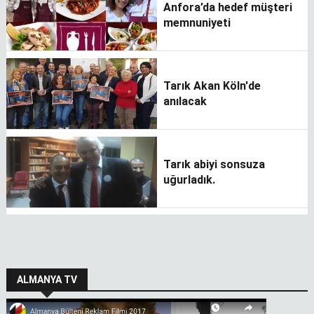
Anfora’da hedef müşteri
memnuniyeti
Tarık Akan Köln'de
anılacak
Tarık abiyi sonsuza
uğurladık.
ALMANYA TV