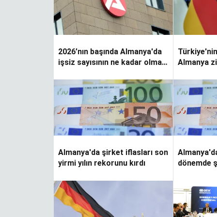
2026’nın başında Almanya'da
Türkiye'ni
işsiz sayısının ne kadar olması
Almanya zi
bekleniyor?
korudu
Almanya'da şirket iflasları son
Almanya'd
yirmi yılın rekorunu kırdı
dönemde şi
artacak