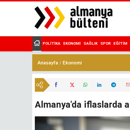
Ana
içeriğe
atla
POLITIKA
EKONOMI
SAĞLIK
SPOR
EĞITIM
Main
menu
Anasayfa
Ekonomi
Almanya'da iflaslarda 