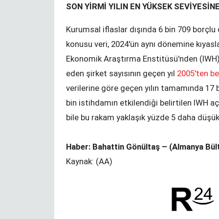
hijyen paketi
SON YİRMİ YILIN EN YÜKSEK SEVİYESİN
Kurumsal iflaslar dışında 6 bin 709 borçlu
konusu veri, 2024'ün aynı dönemine kıyasla
Ekonomik Araştırma Enstitüsü'nden (IWH),
eden şirket sayısının geçen yıl
2005'ten ber
verilerine göre geçen yılın tamamında 17 bi
bin istihdamın etkilendiği belirtilen IWH a
bile bu rakam yaklaşık yüzde 5 daha düşükt
Haber: Bahattin Gönültaş – (Almanya Bült
Kaynak: (AA)
rinde eğitim
Kündigung während der
Corona-Krise?