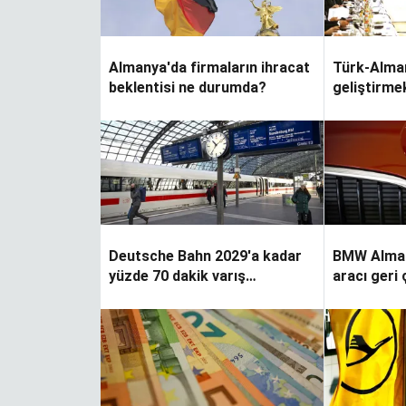
Almanya'da firmaların ihracat
Türk-Alman
beklentisi ne durumda?
geliştirme
Deutsche Bahn 2029'a kadar
BMW Alman
yüzde 70 dakik varış
aracı geri
hedefliyor