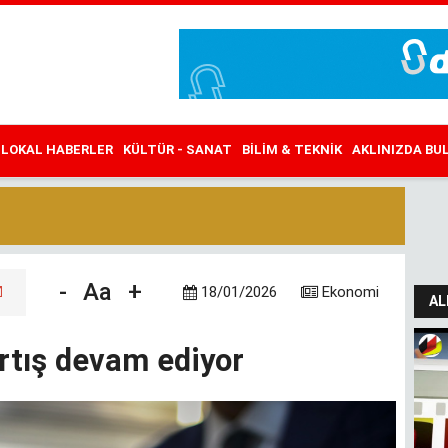
LOKAL HABERLER
KÜLTÜR - SANAT
BILIM & TEKNIK
AKLINIZDA B
-
Aa
+
18/01/2026
Ekonomi
AL
artış devam ediyor