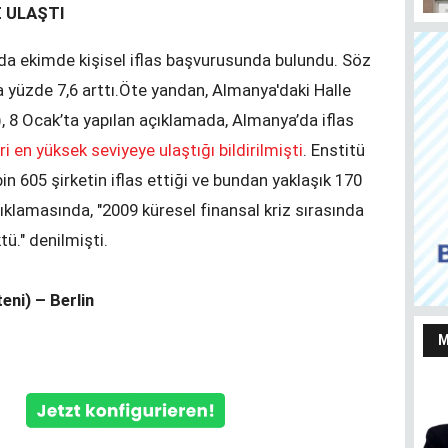
E ULAŞTI
 da ekimde kişisel iflas başvurusunda bulundu. Söz
 yüzde 7,6 arttı.
Öte yandan, Almanya'daki Halle
 8 Ocak’ta yapılan açıklamada, Almanya’da iflas
Almanya’da taşınmaz satmayı ve almayı
Her
i en yüksek seviyeye ulaştığı bildirilmişti
. Enstitü
düşünenler bu haberi okusun
Ju
n 605 şirketin iflas ettiği ve bundan yaklaşık 170
çıklamasında, "2009 küresel finansal kriz sırasında
ü." denilmişti.
eni) – Berlin
M
Yaşarken efsaneleşen
Almanya Türk Toplumu