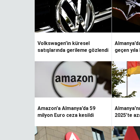
ver…
Volkswagen’in küresel
Almanya’da
satışlarında gerileme gözlendi
geçen yıla 
Yapraklar terkedince
arttı
Amazon'a Almanya’da 59
Almanya'nı
milyon Euro ceza kesildi
2025’te az