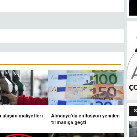
S
 ulaşım maliyetleri
Almanya'da enflasyon yeniden
tırmanışa geçti
Bendeki ben
m