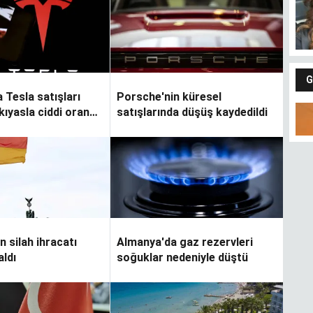
G
 Tesla satışları
Porsche'nin küresel
kıyasla ciddi oranda
satışlarında düşüş kaydedildi
n silah ihracatı
Almanya'da gaz rezervleri
aldı
soğuklar nedeniyle düştü
Fındıkların keyfi
Gü