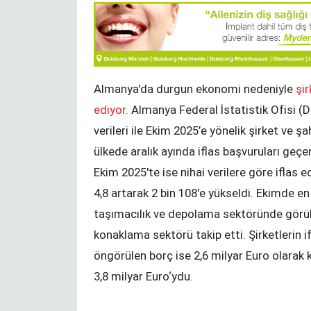
Bir Durak - NRW Seçimleri
Almanya'da durgun ekonomi nedeniyle
şir
KENAN MORTAN
ediyor.
Almanya Federal İstatistik Ofisi (De
verileri ile Ekim 2025’e yönelik şirket ve şah
ülkede aralık ayında iflas başvuruları geçen
Değişim ve Süreklilik
Ekim 2025'te ise nihai verilere göre iflas 
YUNUS ULUSOY
4,8 artarak 2 bin 108'e yükseldi. Ekimde en 
taşımacılık ve depolama sektöründe görüldü
konaklama sektörü takip etti. Şirketlerin if
öngörülen borç ise 2,6 milyar Euro olarak 
3,8 milyar Euro‘ydu.
zel okuma
YTB‘den izincilere Sırbistan sınırında