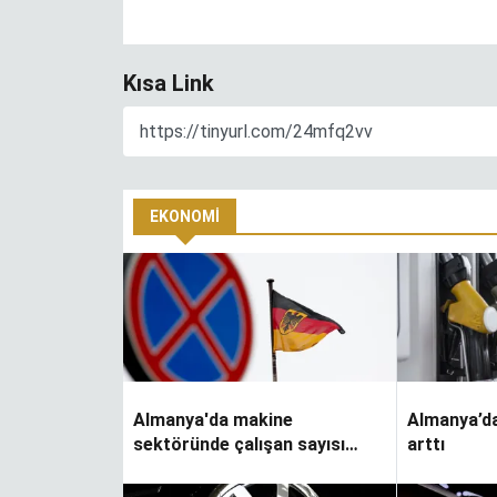
Kısa Link
EKONOMI
Almanya'da makine
Almanya’da
sektöründe çalışan sayısı
arttı
n
Hiçbir şey
azalıyor
veremiyorsan, ilha