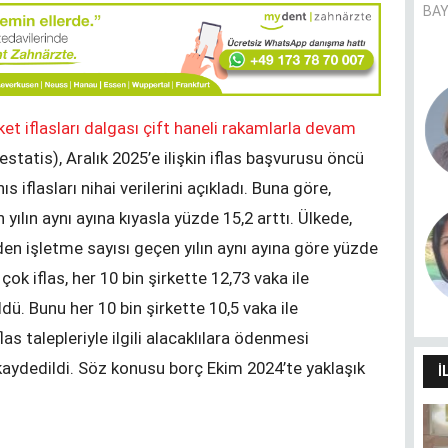
BAY
Pandemie und Migrationshintergrund
ket iflasları dalgası çift haneli rakamlarla devam
- (k)ein Zusammenhang?
CANER AVER
statis), Aralık 2025’e ilişkin iflas başvurusu öncü
ıs iflasları nihai verilerini açıkladı. Buna göre,
 yılın aynı ayına kıyasla yüzde 15,2 arttı. Ülkede,
Dilimin sınırları dünyamın
eden işletme sayısı geçen yılın aynı ayına göre yüzde
sınırlarıdır
HÜLYA SANCAK
çok iflas, her 10 bin şirkette 12,73 vaka ile
. Bunu her 10 bin şirkette 10,5 vaka ile
las talepleriyle ilgili alacaklılara ödenmesi
kaydedildi. Söz konusu borç Ekim 2024’te yaklaşık
İ