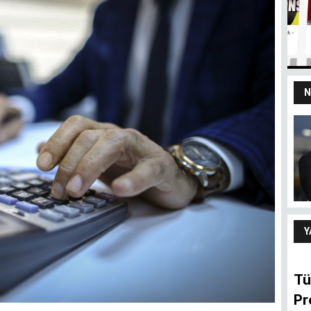
N
yız
100 yaşındaki
devletten 18’lik
delikanlı refleksi
ARIF ŞENTÜRK
Y
Tü
Pr