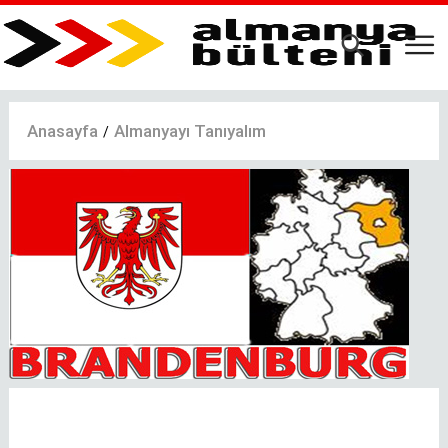
Ana
içeriğe
atla
Anasayfa
Almanyayı Tanıyalım