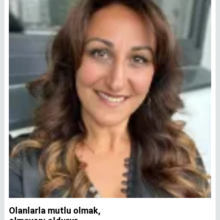
Olanlarla mutlu olmak,
İ