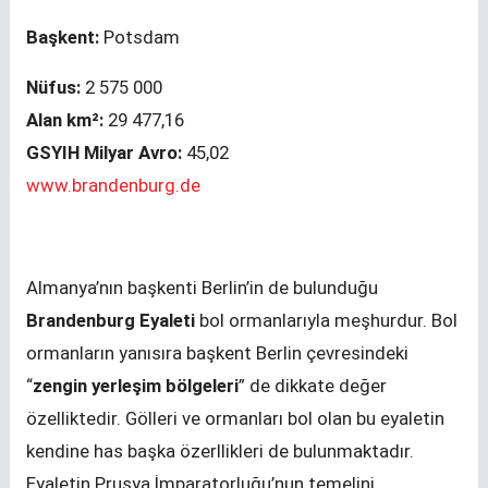
Başkent:
Potsdam
Nüfus:
2 575 000
Alan km²:
29 477,16
GSYIH Milyar Avro:
45,02
www.brandenburg.de
Almanya’nın başkenti Berlin’in de bulunduğu
Brandenburg Eyaleti
bol ormanlarıyla meşhurdur. Bol
ormanların yanısıra başkent Berlin çevresindeki
“
zengin yerleşim bölgeleri
” de dikkate değer
özelliktedir. Gölleri ve ormanları bol olan bu eyaletin
kendine has başka özerllikleri de bulunmaktadır.
Eyaletin Prusya İmparatorluğu’nun temelini