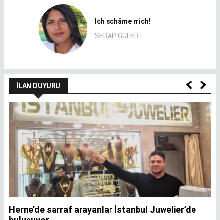
Ich schäme mich!
SERAP GÜLER
İLAN DUYURU
Herne’de sarraf arayanlar İstanbul Juwelier’de
K
buluşuyor