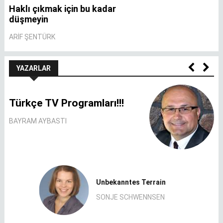
Haklı çıkmak için bu kadar
A
düşmeyin
A
ARIF ŞENTÜRK
YAZARLAR
Türkçe TV Programları!!!
BAYRAM AYBASTI
Unbekanntes Terrain
SONJE SCHWENNSEN