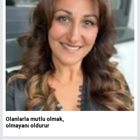
Olanlarla mutlu olmak,
İ
olmayanı oldurur