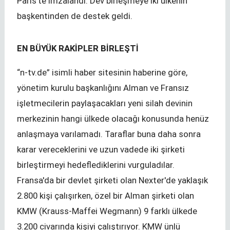
Paris'te imzalandı. Dev birleşmeye iki ülkenin
başkentinden de destek geldi.
EN BÜYÜK RAKİPLER BİRLEŞTİ
“n-tv.de” isimli haber sitesinin haberine göre,
yönetim kurulu başkanlığını Alman ve Fransız
işletmecilerin paylaşacakları yeni silah devinin
merkezinin hangi ülkede olacağı konusunda henüz
anlaşmaya varılamadı. Taraflar buna daha sonra
karar vereceklerini ve uzun vadede iki şirketi
birleştirmeyi hedeflediklerini vurguladılar.
Fransa'da bir devlet şirketi olan Nexter'de yaklaşık
2.800 kişi çalışırken, özel bir Alman şirketi olan
KMW (Krauss-Maffei Wegmann) 9 farklı ülkede
3.200 civarında kişiyi çalıştırıyor. KMW ünlü