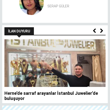
SERAP GÜLER
İLAN DUYURU
Herne’de sarraf arayanlar İstanbul Juwelier’de
K
buluşuyor