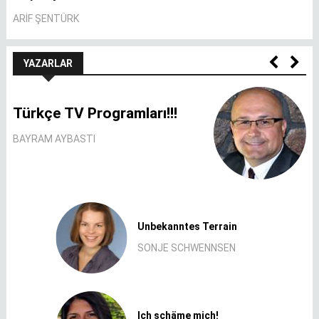
A
ARIF ŞENTÜRK
YAZARLAR
Türkçe TV Programları!!!
BAYRAM AYBASTI
Unbekanntes Terrain
SONJE SCHWENNSEN
Ich schäme mich!