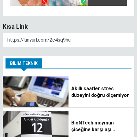
Kısa Link
BILIM TEKNIK
Akıllı saatler stres
düzeyini doğru ölçemiyor
BioNTech maymun
çiceğine karşı aşı
geliştirecek