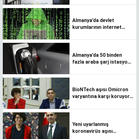
Almanya’da devlet
kurumlarının internet
sitelerine siber saldırı
Almanya’da 50 binden
fazla araba şarj istasyonu
var
BioNTech aşısı Omicron
varyantına karşı koruyor
mu?
Yeni uyarlanmış
koronavirüs aşısı
üzerinde çalışıyoruz