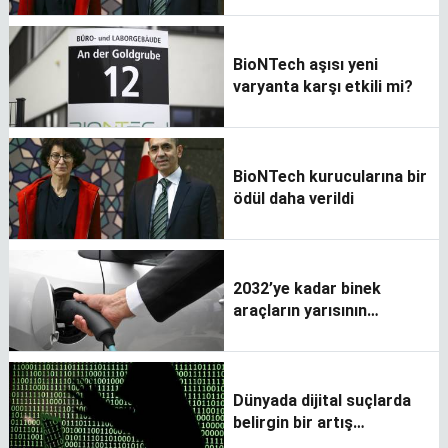
BioNTech aşısı yeni
varyanta karşı etkili mi?
BioNTech kurucularına bir
ödül daha verildi
2032’ye kadar binek
araçların yarısının
elektrikli olması
bekleniyor
Dünyada dijital suçlarda
belirgin bir artış
gözleniyor