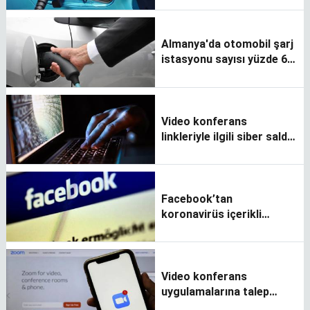
Almanya'da otomobil şarj
istasyonu sayısı yüzde 60
arttı
Video konferans
linkleriyle ilgili siber saldırı
uyarısı
Facebook’tan
koronavirüs içerikli
paylaşımlarla ilgili uyarı
Video konferans
uygulamalarına talep
artıyor