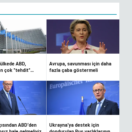
 ülkede ABD,
Avrupa, savunması için daha
n çok "tehdit"
fazla çaba göstermeli
ülüyor
çısından ABD'den
Ukrayna'ya destek için
sız hale gelmeliyiz
dondurulan Rus varlıklarının