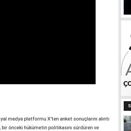
S
syal medya platformu X'ten anket sonuçlarını alıntı
Bendeki ben
 bir önceki hükümetin politikasını sürdüren ve
m