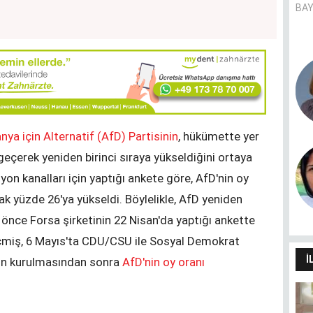
BAY
Pandemie und Migrationshintergrund
- (k)ein Zusammenhang?
CANER AVER
nya için Alternatif (AfD) Partisinin
, hükümette yer
 geçerek yeniden birinci sıraya yükseldiğini ortaya
Dilimin sınırları dünyamın
sınırlarıdır
on kanalları için yaptığı ankete göre, AfD'nin oy
HÜLYA SANCAK
ak yüzde 26'ya yükseldi. Böylelikle, AfD yeniden
 önce Forsa şirketinin 22 Nisan'da yaptığı ankette
çmiş, 6 Mayıs'ta CDU/CSU ile Sosyal Demokrat
İ
nin kurulmasından sonra
AfD'nin oy oranı