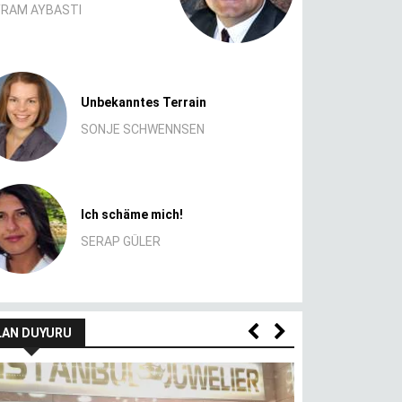
RAM AYBASTI
Unbekanntes Terrain
Klischee des 
SONJE SCHWENNSEN
ATILLA CIVELE
Ich schäme mich!
Beton Altın
SERAP GÜLER
TAMER YILMA
LAN DUYURU
Köln’de zengin