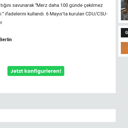
bıktığını savunarak "Merz daha 100 günde çekilmez
i." ifadelerini kullandı. 6 Mayıs'ta kurulan CDU/CSU-
r.
G
Berlin
Fındıkların keyfi
Gü