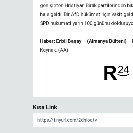
ver…
genişleten Hristiyan Birlik partilerinden 
hale geldi. Bir AfD hükümeti için vakit geld
SPD hükümeti yarın 100 gününü dolduruyo
Haber: Erbil Başay – (Almanya Bülteni) – 
Kaynak: (AA)
Yapraklar terkedince
Kısa Link