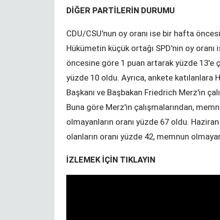
hijyen paketi
DİĞER PARTİLERİN DURUMU
CDU/CSU'nun oy oranı ise bir hafta öncesi
Hükümetin küçük ortağı SPD'nin oy oranı ise
öncesine göre 1 puan artarak yüzde 13'e ç
yüzde 10 oldu. Ayrıca, ankete katılanlara 
Başkanı ve Başbakan Friedrich Merz'in ça
Buna göre Merz'in çalışmalarından, memnu
olmayanların oranı yüzde 67 oldu. Hazir
olanların oranı yüzde 42, memnun olmayan
İZLEMEK İÇİN TIKLAYIN
rinde eğitim
Kündigung während der
Corona-Krise?