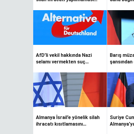
çağrısı yaptı
AfD’li vekil hakkında Nazi
Barış müza
selamı vermekten suç
şansından 
duyurusu
Almanya İsrail’e yönelik silah
Suriye Cum
ihracatı kısıtlamasını
Almanya'ya
kaldırıyor