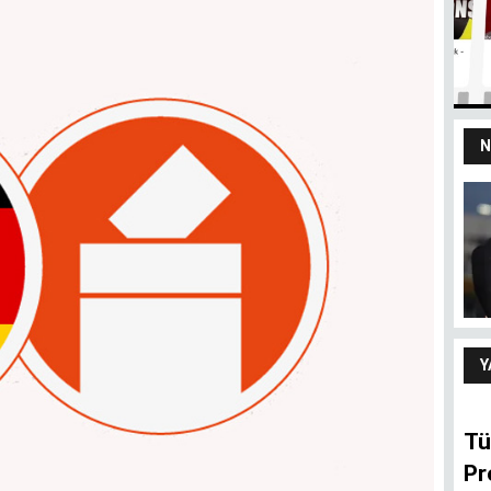
N
yız
100 yaşındaki
devletten 18’lik
delikanlı refleksi
ARIF ŞENTÜRK
Y
Tü
Pr