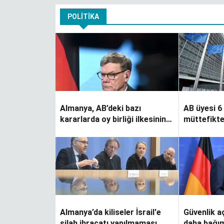
POLITIKA
Almanya, AB’deki bazı
AB üyesi 6
kararlarda oy birliği ilkesinin
müttefikte
kaldırılmasını istiyor
olarak gör
Almanya’da kiliseler İsrail'e
Güvenlik a
silah ihracatı yapılmaması
daha bağım