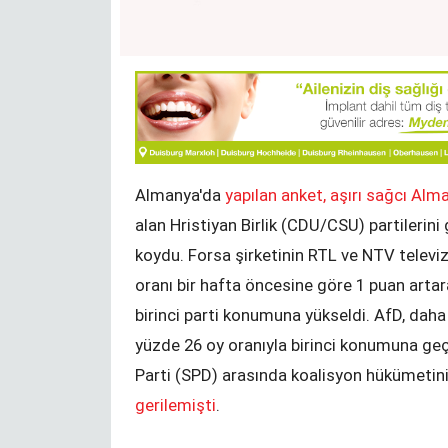
Bir Durak - NRW Seçimleri
KENAN MORTAN
Almanya'da
yapılan anket, aşırı sağcı Alma
alan Hristiyan Birlik (CDU/CSU) partilerini
Değişim ve Süreklilik
koydu. Forsa şirketinin RTL ve NTV televizy
YUNUS ULUSOY
oranı bir hafta öncesine göre 1 puan artar
birinci parti konumuna yükseldi. AfD, daha
yüzde 26 oy oranıyla birinci konumuna ge
Parti (SPD) arasında koalisyon hükümeti
gerilemişti
.
zel okuma
YTB‘den izincilere Sırbistan sınırında