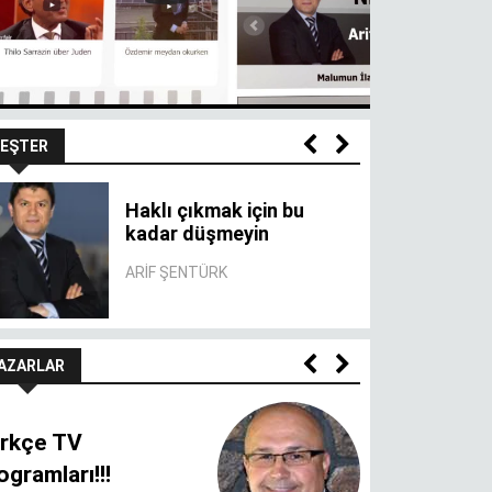
EŞTER
Haklı çıkmak için bu
kadar düşmeyin
ARIF ŞENTÜRK
AZARLAR
rkçe TV
ogramları!!!