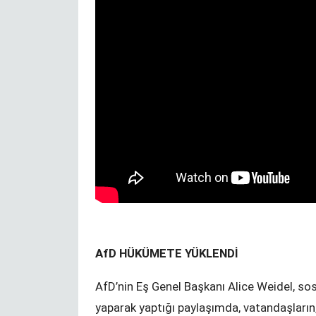
AfD HÜKÜMETE YÜKLENDİ
AfD’nin Eş Genel Başkanı Alice Weidel, so
n
Hiçbir şey
yaparak yaptığı paylaşımda, vatandaşların,
veremiyorsan, ilha