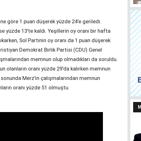
ne göre 1 puan düşerek yüzde 24'e geriledi.
 yüzde 13'te kaldı. Yeşillerin oy oranı bir hafta
ıkarken, Sol Partinin oy oranı da 1 puan düşerek
Almanya’da taşınmaz satmayı ve almayı
Her
Hristiyan Demokrat Birlik Partisi (CDU) Genel
düşünenler bu haberi okusun
Ju
lışmalarından memnun olup olmadıkları da soruldu.
n olanların oranı yüzde 29'da kalırken memnun
an sonunda Merz'in çalışmalarından memnun
ların oranı yüzde 51 olmuştu.
M
Yaşarken efsaneleşen
Almanya Türk Toplumu