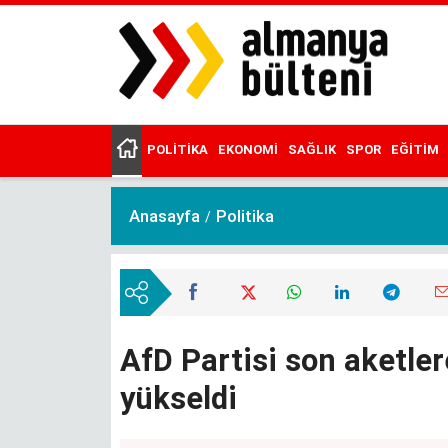
Ana
içeriğe
atla
POLITIKA
EKONOMI
SAĞLIK
SPOR
EĞITIM
Main
menu
Anasayfa
Politika
AfD Partisi son aketler
yükseldi